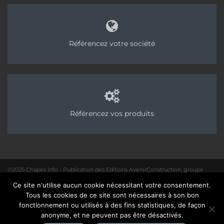
Référencez votre société
Référencez vos produits
©2025 Chapes Info - Publication des Editions AvenirConstruction, groupe
Acpresse
Ce site n'utilise aucun cookie nécessitant votre consentement.
01 40 31 64 80 |
Rédaction
|
Mentions légales – Politique de confidentialité
|
Tous les cookies de ce site sont nécessaires à son bon
Site :
Seedcom.fr
fonctionnement ou utilisés à des fins statistiques, de façon
anonyme, et ne peuvent pas être désactivés.