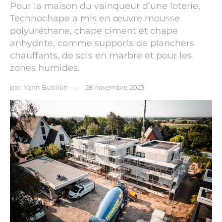
Pour la maison du vainqueur d’une loterie,
Technochape a mis en œuvre mousse
polyuréthane, chape ciment et chape
anhydrite, comme supports de planchers
chauffants, de sols en marbre et pour les
zones humides.
par
Yann Butillon
28 novembre 2023