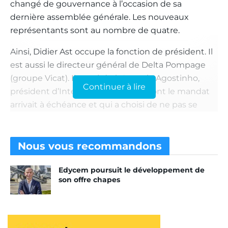
changé de gouvernance à l’occasion de sa
dernière assemblée générale. Les nouveaux
représentants sont au nombre de quatre.
Ainsi, Didier Ast occupe la fonction de président. Il
est aussi le directeur général de Delta Pompage
(groupe Vicat). Il succède à Antonio Agostinho,
Continuer à lire
président d’Inter Service Pompe, dont le mandat
arrivait à échéance et qui a choisi de ne pas se
représenter. Antonio Agostinho s’est investi durant
de nombreuses années à la tête du syndicat,
mettant un accent particulier sur tous les aspects
Nous vous
recommandons
touchant à la sécurité des opérations de pompage.
Edycem poursuit le développement de
Lire aussi :
CR Bat réinvente une Mixman pour
son offre chapes
atteindre le 54e étage
Hugo Morgado est le nouveau vice-président. Il est
aussi le Pdg de Multipompage. Il succède à Jean-