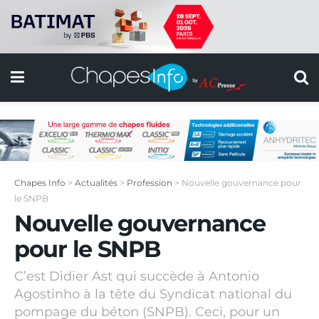
Chapes Info
>
Actualités
>
Profession
>
Nouvelle gouvernance pour
le SNPB
Nouvelle gouvernance
pour le SNPB
C’est Didier Ast qui succède à Antonio
Agostinho à la tête du Syndicat national du
pompage du béton (SNPB). Ceci, pour un