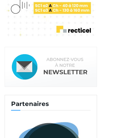
pourra s’appuyer sur l’ensemble des adhérents du
syndicat. Mais aussi sur l’équipe des délégués
permanents. A savoir : Caroline Bégué (secrétaire
générale du SNBPE et déléguée régionale Ile-de-
France – Normandie), Carine Deschryver (déléguée
régionale Sud-Ouest et La Réunion). Mais aussi,
Pierre-Antoine d’Argento (délégué régional
Auvergne – Rhône-Alpes), Marion Martinez
(déléguée régionale Sud-Est). Sans oublier, Agnès
Meurot (déléguée régionale Hauts-de-France et
Grand Est) et Pierre-Yves Rollin (délégué régional
Grand Ouest.
Partenaires
Suivez-nous sur
tous nos réseaux sociaux !
Tags:
Pompage