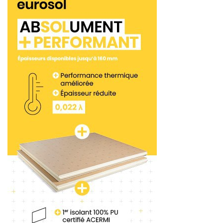
Marie Modica, directeur régional Cemex pour la
Sud de la France, qui n’a pas reconduit son
mandat. En effet, Jean-Marie Modica a été élu
président du Syndicat national du béton prêt à
l’emploi (SNBPE), pour un mandat de trois ans.
Six délégués régionaux
du SNPB
Julien Laverrière occupe la fonction de secrétaire. Il
est par ailleurs directeur général de Cemex
Provence. Et Jérôme Gaillard a été élu trésorier. Il
est aussi chargé de développement de la
performance logistique chez Lafarge.
Pour toutes ses actions d’information et de
promotion, cette nouvelle gouvernance du SNBP