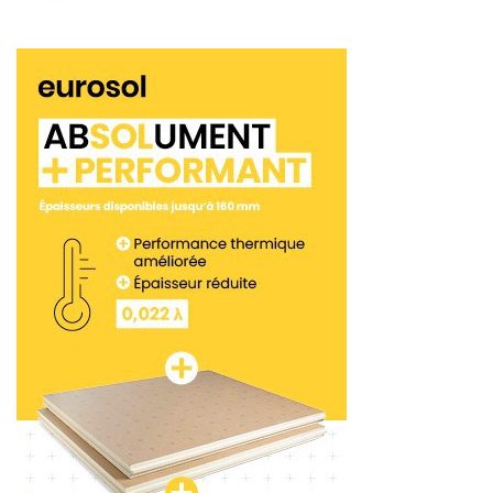
220 à 240 m. Mais là, il nous fallait atteindre 300 à
340 m de longueur de tuyaxu. Nous avons donc
acheté une nouvelle machine et inventé une
solution ».
Ceci, avec l’aide de Geoffrey Grollé,
gérant de Screed & Co, distributeur de la marque
allemande en France.
« CR Bat a fait l’acquisition
d’une Mixman D5 – BSE-H Hurrican. Une machine
d’une puissance de 55,4 kW. Nous avions fait les
calculs à l’usine et elle était capable de faire le job
avec des tuyaux de 65 mm de diamètre. »
Mais
pour des raisons de convenance, Christophe
Rodrigues préférait rester avec des tuyaux de 50
mm. Pour cela, il fallait inventer une solution
adaptée.
« Sans rentrer dans les détails techniques, avec
mon frère, nous avons développé une solution