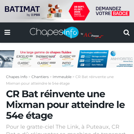
Chapes Info
>
Chantiers
>
Immeuble
>
CR Bat réinvente une
Mixman pour atteindre le 54e étage
CR Bat réinvente une
Mixman pour atteindre le
54e étage
Pour le gratte-ciel The Link, à Puteaux, CR