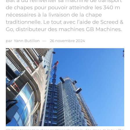
Bat a dû réinventer sa machine de transport
de chapes pour pouvoir atteindre les 340 m
nécessaires à la livraison de la chape
traditionnelle. Le tout avec l’aide de Screed &
Go, distributeur des machines GB Machines.
par
Yann Butillon
26 novembre 2024