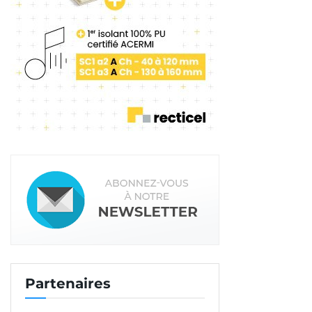
pour booster la machine
au départ
, explique le
dirigeant de CR Bat. C’est compliqué à régler,
puisqu’
au début,
nous avions trop de sable. Mais
après plusieurs essais, nous y sommes arrivés. »
Avec tout de même quelques détails à régler.
« La
solution fonctionne, mais c’est tout de même
moins optimisé qu’une solution classique. Nous
obtenons la matière 2,5 fois moins vite qu’à un
rythme normal. Normalement, nous traitons 200
m
/jour, là nous sommes à 80 m
/jour. »
2
2
CR Bat a le savoir-faire de la
grande hauteur
Ce qui a obligé à organiser en conséquence les
plannings.
« Nous avons démarré le chantier en
Partenaires
juin et nous avons du travail jusqu’à l’été 2025