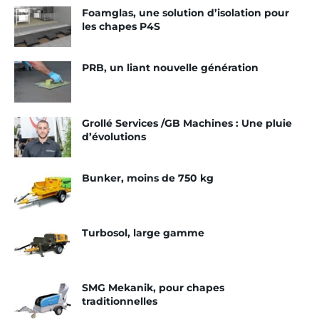
Foamglas, une solution d’isolation pour
traditionnelle, mise en œuvre sur différentes
les chapes P4S
solutions acoustiques. Nous traitons les parties
communes du bâtiment, celles des ascenseurs,
PRB, un liant nouvelle génération
des sanitaires, les cuisines et d’autres zones variées.
Pour l’isolation acoustique, nous avons posé du
Domisol d’Isover, du Regupol ou encore de l’Asour
Grollé Services /GB Machines : Une pluie
de Siplast. Environ 90 % des chapes coulées sont
d’évolutions
acoustiques. Il n’y a que 10 % qui sont de la simple
recharge.
»
Bunker, moins de 750 kg
Réinventer le Mixman de GB
Machines
Turbosol, large gamme
Restait la question principale. Comment faire
monter la matière dans les étages.
« Nous
SMG Mekanik, pour chapes
disposions déjà d’une machine Mixman de GB
traditionnelles
Machines avec laquelle nous avions déjà travaillé à