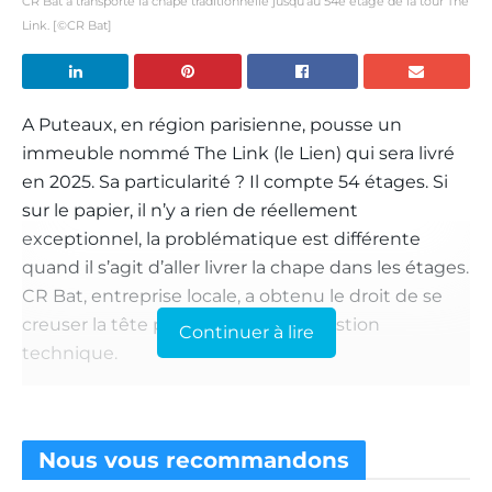
CR Bat a transporté la chape traditionnelle jusqu’au 54e étage de la tour The
Link. [©CR Bat]
A Puteaux, en région parisienne, pousse un
immeuble nommé The Link (le Lien) qui sera livré
en 2025. Sa particularité ? Il compte 54 étages. Si
sur le papier, il n’y a rien de réellement
exceptionnel, la problématique est différente
quand il s’agit d’aller livrer la chape dans les étages.
CR Bat, entreprise locale, a obtenu le droit de se
creuser la tête pour résoudre la question
Continuer à lire
technique.
« Au total, nous avons obtenu trois marchés
différents, ce qui nous fait au total 30 000 m
à
2
traiter,
explique Christophe Rodrigues, gérant de
Nous vous
recommandons
l’entreprise
. Ce chantier est traité en chape