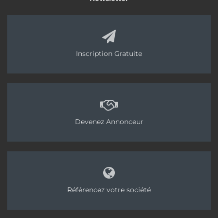
Inscription Gratuite
Devenez Annonceur
Et suivez-nous sur tous nos réseaux sociaux !
Tags:
CR Bat
GB Machines
Chape traditionnelle
Référencez votre société