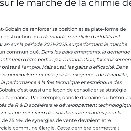
 sur le marché de la chimie d
nt-Gobain de renforcer sa position et sa plate-forme de
a construction.
« La demande mondiale d’additifs est
r an sur la période 2021-2025, surperformant le marché
ns un communiqué.
Dans les pays émergents, la demande
ontinuera d’être portée par l’urbanisation, l’accroissemen
prêtes à l’emploi. Mais aussi, les gains d’efficacité. Dans
 principalement tirée par les exigences de durabilité,
t la performance à la fois technique et esthétique des
obain, c’est aussi une façon de consolider sa stratégie
la performance. Par exemple, dans le domaine du béton b
és de R & D accélérera le développement technologiqu
er au premier rang des solutions innovantes pour la
s de 35 M€ de synergies de vente devraient être
iale commune élargie. Cette dernière permettrait