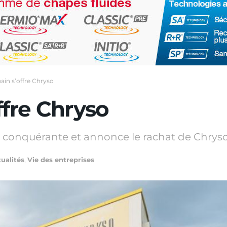
ain s’offre Chryso
ffre Chryso
e conquérante et annonce le rachat de Chryso
ualités
,
Vie des entreprises