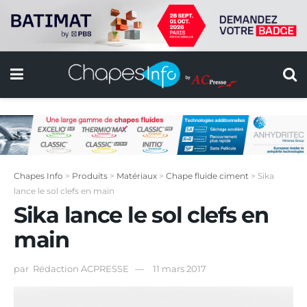
Chapes Info
>
Produits
>
Matériaux
>
Chape fluide ciment
>
Sika
lance le sol clefs en main
Sika lance le sol clefs en
main
par
Rédaction ACPRESSE
11 mars 2017