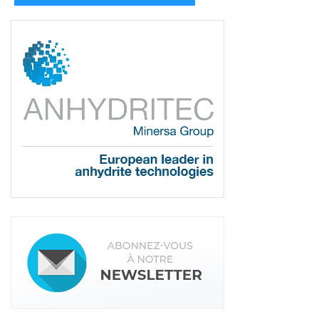
mortier-colle C2S1, Carrofluid N2, un mortier-colle
C2EG fluide spécial grand trafic, et Carrofluid SCA,
un mortier-colle à base de sulfate de calcium pour
pose de grands carreaux sans primaire, compatible
avec la Sika SyntiChape.
Tags:
Mortier-colle
Chape fluide anhydrite
ViscoChape
LevelChape
Cegesol
Ragréage
Sika
Chape fluide ciment