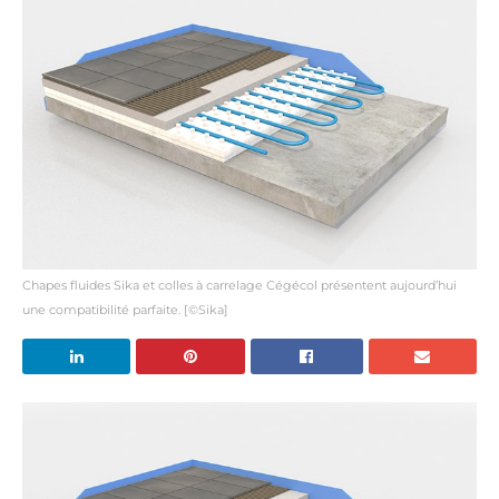
Chapes fluides Sika et colles à carrelage Cégécol présentent aujourd’hui
une compatibilité parfaite. [©Sika]