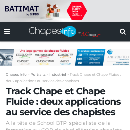
Chapes Info
>
Portraits
>
Industriel
>
Track Chape et Chape Fluide :
deux applications au service des chapistes
Track Chape et Chape
Fluide : deux applications
au service des chapistes
A la tête de School BTP, spécialiste de la