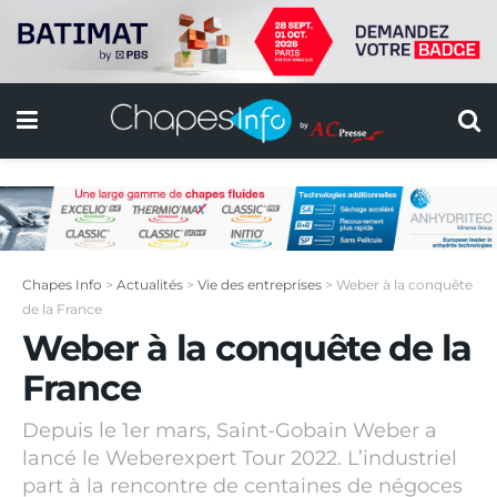
Chapes Info
>
Actualités
>
Vie des entreprises
>
Weber à la conquête
de la France
Weber à la conquête de la
France
Depuis le 1er mars, Saint-Gobain Weber a
lancé le Weberexpert Tour 2022. L’industriel
part à la rencontre de centaines de négoces