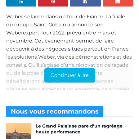
Weber se lance dans un tour de France. La filiale
du groupe Saint-Gobain a annoncé son
Weberexpert Tour 2022, prévu entre mars et
novembre. Cet événement permet de faire
découvrir à des négoces situés partout en France
les solutions Weber, via des démonstrations et des
conseils. Qu’il s’agisse d’une rénovation de façade
ou de la pose d’un carrelage, les clients
Continuer à lire
bénéficieront aussi de vidéos ou de bornes
digitales pour accéder à un ensemble de tutoriels.
Ainsi, plus d’une centaine de rencontres vont être
organisées cette année. Pour sa première étape,
Nous vous
recommandons
l’industriel a déjà rejoint les Alpes-Maritimes, et
plus précisément à Cagnes-sur-Mer.
Le Grand Palais se pare d’un ragréage
haute performance
Weber au service de ses