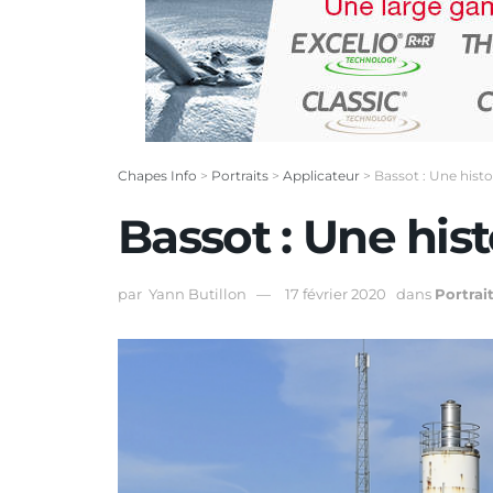
Chapes Info
>
Portraits
>
Applicateur
>
Bassot : Une histo
Bassot : Une hist
par
Yann Butillon
17 février 2020
dans
Portrai