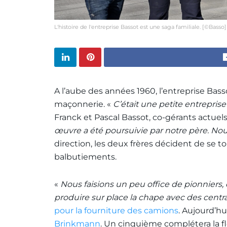
L'histoire de l'entreprise Bassot est une saga familiale. [©Basso]
A l’aube des années 1960, l’entreprise Bass
maçonnerie. «
C’était une petite entreprise 
Franck et Pascal Bassot, co-gérants actuels
œuvre a été poursuivie par notre père. Nous
direction, les deux frères décident de se to
balbutiements.
«
Nous faisions un peu office de pionniers, c
produire sur place la chape avec des centr
pour la fourniture des camions
. Aujourd’h
Brinkmann
. Un cinquième complétera la fl