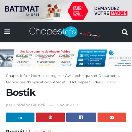
Chapes Info
>
Normes et règles
>
Avis techniques et Documents
techniques d'application
>
Atec et DTA Chapes fluides
>
Bostik
Bostik
par
Frédéric Gluzicki
5 août 2017
Produit :
Technis-R