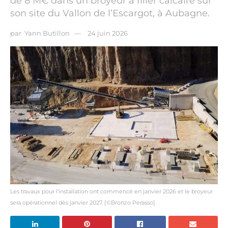
de 8 M€ dans un broyeur à filler calcaire sur
son site du Vallon de l’Escargot, à Aubagne.
par
Yann Butillon
24 juin 2026
Les travaux pour l'installation ont commencé en janvier 2026 et le broyeur
sera opérationnel dès janvier 2027. [©Bronzo Perasso]