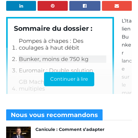
L’Ita
Sommaire du dossier :
lien
Bu
Pompes à chapes : Des
nke
coulages à haut débit
r
Bunker, moins de 750 kg
lanc
e
Euromair : Double solution
sur
Continuer à lire
GB Machines, évolutions
le
multiples
mar
Imer, une pompe de prestige
ché
une
Lancy/Putzmeister, le large
Nous vous
recommandons
nou
catalogue
vell
Loop’Hole, le révolutionnaire
Canicule : Comment s’adapter
e
concept Octopus