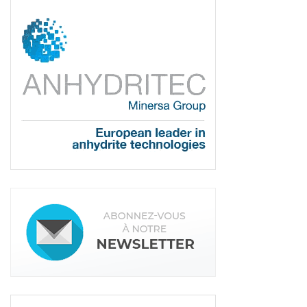
Tout en garantissant des performances
équivalentes à sa grande sœur, avec une capacité
de 20 m
3
/h.
« La CLB 18 R est équipée d’un moteur
diesel Kubota 4 cylindres refroidi par liquide
conforme à la norme Stage V. Mais aussi d’un
potentiomètre sur le panneau de commande pour
régler le débit de la pompe à vis. Et d’une
radiocommande multi-fonctions de série pour
commande à distance. »
Enfin, la CLB 18 R est
équipée de systèmes pour améliorer le confort
d’utilisation.
« Les composants ont une fiabilité
éprouvée pour réduire la maintenance, par
exemple. Elle est surtout dotée d’un mode “Urban”
pour réduire les émissions sonores. Ce qui est
plébiscité en ville. »
Et suivez-nous sur tous nos réseaux sociaux !