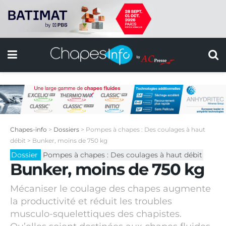
Chapes-info
>
Dossiers
>
Pompes à chapes : Des coulages à haut
débit
>
Bunker, moins de 750 kg
Dossier
Pompes à chapes : Des coulages à haut débit
Bunker, moins de 750 kg
Mécaniser le coulage des chapes augmente
la productivité et réduit les troubles
musculo-squelettiques des chapistes.