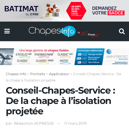
Chapes Info
>
Portraits
>
Applicateur
>
Conseil-Chapes-Service : De
la chape à l’isolation projetée
Conseil-Chapes-Service :
De la chape à l’isolation
projetée
par
Rédaction ACPRESSE
11 mars 2019