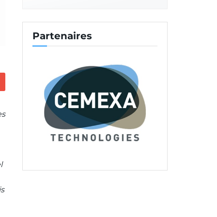
Partenaires
es
l
is