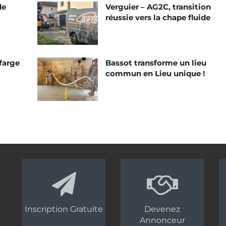
de
Verguier – AG2C, transition
réussie vers la chape fluide
farge
Bassot transforme un lieu
commun en Lieu unique !
Inscription Gratuite
Devenez
Annonceur