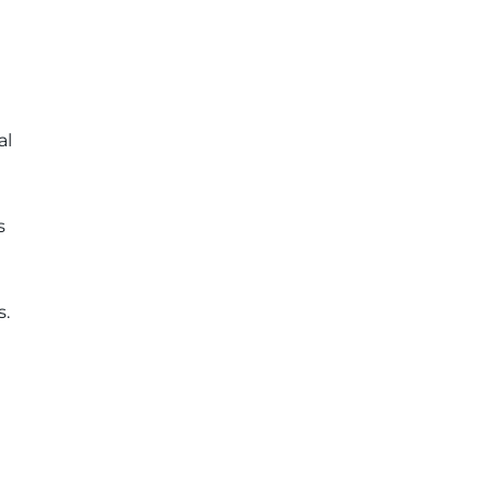
al
s
s.