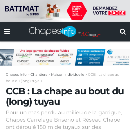
Chapes Info
>
Chantiers
>
Maison individuelle
>
CCB : La chape au
bout du (long) tuyau
CCB : La chape au bout du
(long) tuyau
Pour un mas perdu au milieu de la garrigue,
Chapes Carrelage Briseno et Réseau Chape
ont déroulé 180 m de tuyaux sur des