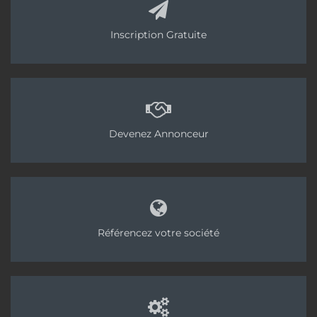
La chape fluide en question est une anhydrite
Thermio Max d’Anhydritec, produite par l’unité de
Inscription Gratuite
Châteaurenard de Réseau Chape.
« Le choix de
l’anhydrite a été fait par le client, notamment pour
l’absence de joints de fractionnement,
reprend
Fabien Briseno.
Et puis, nous avons pu couler sur
3.5 cm d’épaisseur. Nous n’avions pas beaucoup de
Devenez Annonceur
place en réservation. »
En effet, sous la chape et le
plancher chauffant, une mousse polyuréthane a
été projetée sur 6 cm d’épaisseur. Enfin, la chape
doit être recouverte d’un carrelage qu’il faudra
aussi livrer sur place. Mais ceci est une autre
histoire.
Référencez votre société
Et suivez-nous sur tous nos réseaux sociaux !
Tags:
Putzmeister
Anhydritec
Réseau Chape
CCB