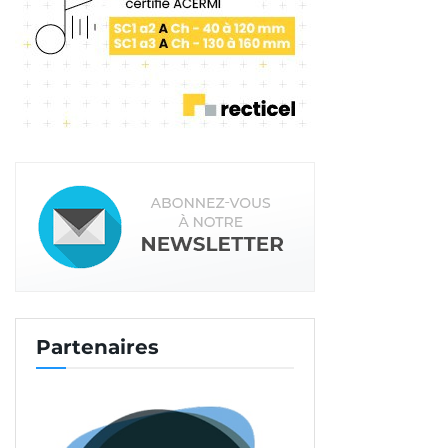
Un chemin pédestre a permis de dérouler 180 m de tuyaux. [©CCB]
Mais il manquait encore 180 m pour permettre aux
10 m
de chapes nécessaires aux 215 m
du mas
3
2
d’arriver à bon port.
« Pour atteindre le lieu de
coulage, les tuyaux devaient serpenter sur un
chemin pédestre. Impossible de réaliser l’opération
Partenaires
avec notre pompe SP 20, nous avions un vrai
déficit de puissance… »
Une pompe à béton en