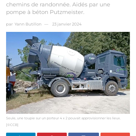
chemins de randonnée. Aidés par une
pompe à béton Putzmeister.
par
Yann Butillon
23 janvier 2024
Seule, une toupie sur un porteur 4 x 2 pouvait approvisionner les lieux.
[©CCB]