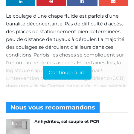
Le coulage d’une chape fluide est parfois d’une
banalité déconcertante. Pas de difficulté d’accès,
des places de stationnement bien déterminées,
peu de distance de tuyaux à dérouler. La majorité
des coulages se déroulent d’ailleurs dans ces
conditions. Parfois, les choses se compliquent sur
l’un ou l’autre de ces aspects. Et certaines fois, la
logistique s’apparente à un cauchemar !
Continuer à lire
L’intervention de Chapes Carrelage Briseno (CCB)
dans une villa de Gordes, dans le Vaucluse, relevait
de cette dernière option.
Lire aussi : CCB, l’entreprenariat en famille
Nous vous
recommandons
« Nous devions couler dans une villa en totale
Anhydritec, sol souple et PCR
rénovation,
explique Fabien Briseno, fondateur de