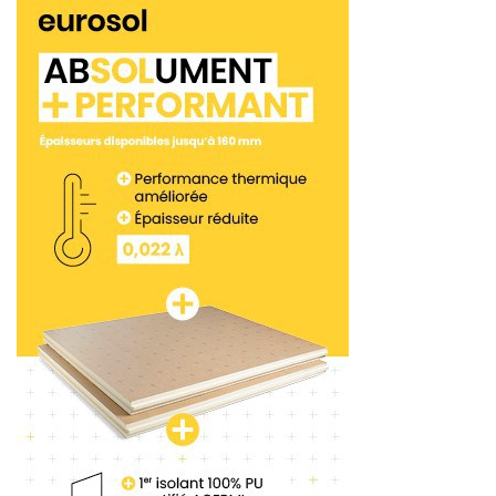
pouvant accueillir la pompe à chapes. Situé sur
une route reliant les quelques maisons de la vallée
à la route principale, l’espace restait tout à fait
difficile d’accès.
« C’est une petite route
goudronnée, qui s’apparente presque à un
chemin. Impossible d’y faire monter une toupie
classique. »
En accord avec CCB, Réseau Chape, en
charge de la fabrication et de la livraison de la
chape, sélectionne une toupie montée sur un
porteur 4 x 2, plus apte à se lancer sur les chemins
à accès réduit.
« Et encore, faire demi-tour pour
redescendre était un enfer. »