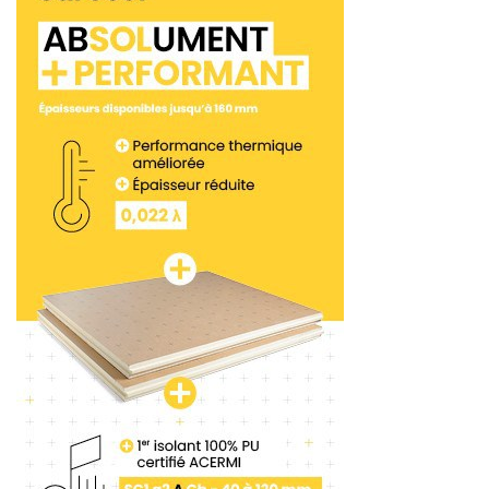
de l’air, les pompiers, la police belge… Ainsi que les
professionnels du BTP. Damart s’est engagé
depuis quelques années dans une démarche RSE
et de recherche et développement. Son objectif
est d’augmenter la production de textiles durables
à base de fibres recyclées. Et de proposer une offre
100 % éco-conçue d’ici 2025.
Etant une filière de Damart, DamartPro, créée il y a
3 ans, s’appuie sur la cellule de R&D du groupe et
propose des solutions innovantes et adaptées
pour chaque métier. «
Nous développons des
réponses thermiques pour chaque besoin métier,
ce qui nous distingue des grands groupes de
l’équipement professionnel. Nous bénéficions de
toute la puissance du groupe Damart
», témoigne
Loïc Bouquet, directeur du développement chez
DamartPro .