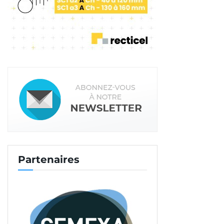
L’offre de DamartPro
L’offre de DamartPro est aujourd’hui sur tous les
fronts. La gamme de produits de la technologie
Thermolactyl permet de protéger l’utilisateur des
froids légers comme extrêmes. Cette technologie
a d’ailleurs été nommée en 2020 aux Trophées
Expo Protection. Elle procure une forte capacité
d’isolation thermique, ainsi qu’un effet seconde
peau.
Partenaires
Nous trouvons ensuite la gamme Océalis qui
assure une absorption de l’humidité corporelle et
un séchage rapide. Les textiles sont fins et légers
et promettent un confort optimal. Pour finir,
DamartPro propose aux professionnels une