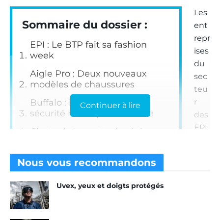
Les
Sommaire du dossier :
ent
repr
EPI : Le BTP fait sa fashion
ises
week
du
Aigle Pro : Deux nouveaux
sec
modèles de chaussures
teu
Buffalo : la chaussure de
r
Continuer à lire
sécurité haute performance
des
EPI
Chatard : La veste de pluie
ont
Concept Tricots Bonnemaille :
co
Une gamme de vêtements
Nous vous
recommandons
mp
haute protection
ris
Uvex, yeux et doigts protégés
Damart accroît l’influence de
que
DamartPro
le
“wo
Dickies dévoile sa nouvelle