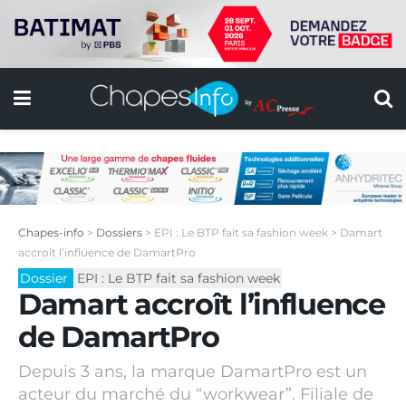
Chapes-info
>
Dossiers
>
EPI : Le BTP fait sa fashion week
>
Damart
accroît l’influence de DamartPro
Dossier
EPI : Le BTP fait sa fashion week
Damart accroît l’influence
de DamartPro
Depuis 3 ans, la marque DamartPro est un
acteur du marché du “workwear”. Filiale de