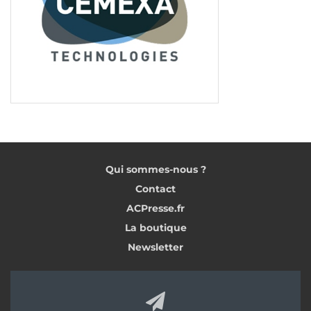
gamme de sous-vêtements. Ces derniers peuvent
être portés sous une tenue multi-risques
complète. De plus, ils protègent des flammes, ainsi
que des charges électrostatiques. Cela grâce à la
composition des matières et d’un assemblage
innovant. Damart Pro est la seule marque à
permettre de trouver ces produits sur autant de
canaux : magasins, catalogue et web.
Vêtement de travail.
1
Qui sommes-nous ?
<< Partie 5
Partie 7 >>
Contact
ACPresse.fr
La boutique
Tags:
EPI
Newsletter