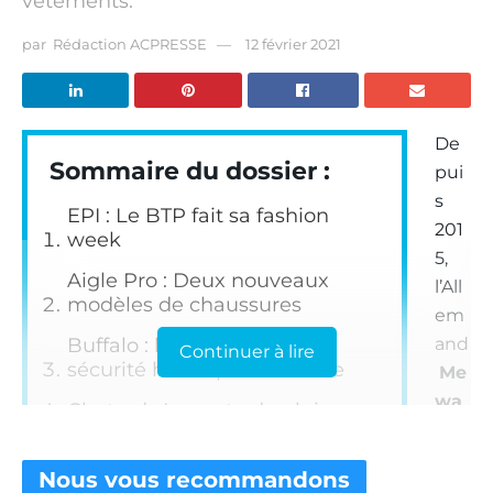
vêtements.
par
Rédaction ACPRESSE
12 février 2021
De
Sommaire du dossier :
pui
s
EPI : Le BTP fait sa fashion
201
week
5,
Aigle Pro : Deux nouveaux
l’All
modèles de chaussures
em
Buffalo : la chaussure de
and
Continuer à lire
sécurité haute performance
Me
wa
Chatard : La veste de pluie
est
Concept Tricots Bonnemaille :
con
Une gamme de vêtements
Nous vous
recommandons
sidé