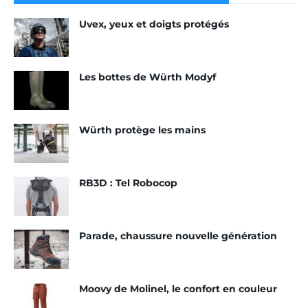
haute protection
ré
Uvex, yeux et doigts protégés
Damart accroît l’influence de
co
DamartPro
m
me
Dickies dévoile sa nouvelle
Les bottes de Würth Modyf
gamme 2020-2021
le
lea
Mewa : EPI à louer
der
Würth protège les mains
Milwaukee : De nouveaux
sur
vêtements s’ajoutent à la
le
gamme M12
mar
RB3D : Tel Robocop
Molinel : Des EPI haute
ché
protection
du
ma
Parade : La chaussure de
Parade, chaussure nouvelle génération
sécurité Connect
nag
em
ent
Moovy de Molinel, le confort en couleur
textile. Il cherche ainsi à répondre au mieux aux