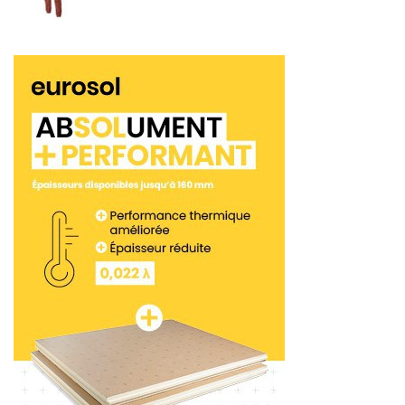
attentes de ses clients. Pour les équipes de Mewa,
un vêtement de travail parfait doit répondre à 3
critères principaux. Un look professionnel, une
tenue confortable et de nombreuses poches. Petit
plus pour la marque : dans une démarche
économique et environnementale, elle propose
l’ensemble de ses vêtements de travail à la
location. Chaque client reçoit ses tenues en
plusieurs exemplaires. Ensuite, l’entreprise
récupère les vêtements sales et en livre de
nouveaux. «
Nous entretenons les vêtements d’un
mécanicien automobile de façon tellement
hygiénique qu’il pourrait en théorie aller travailler
avec ceux-ci dans la production alimentaire
»,
indique Matthias Zoch, directeur technologie des
processus et de l’environnement. Cette démarche
est ainsi respectueuse de l’environnement.