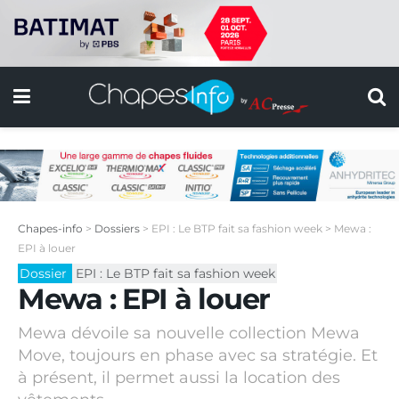
Chapes-info
>
Dossiers
>
EPI : Le BTP fait sa fashion week
>
Mewa :
EPI à louer
Dossier
EPI : Le BTP fait sa fashion week
Mewa : EPI à louer
Mewa dévoile sa nouvelle collection Mewa
Move, toujours en phase avec sa stratégie. Et
à présent, il permet aussi la location des