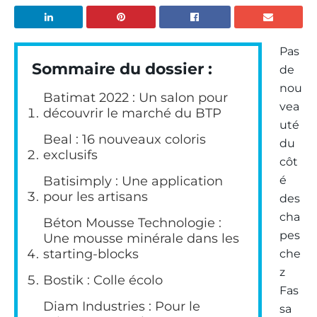
Pas
Sommaire du dossier :
de
nou
Batimat 2022 : Un salon pour
vea
découvrir le marché du BTP
uté
Beal : 16 nouveaux coloris
du
exclusifs
côt
Batisimply : Une application
é
pour les artisans
des
cha
Béton Mousse Technologie :
pes
Une mousse minérale dans les
starting-blocks
che
z
Bostik : Colle écolo
Fas
Diam Industries : Pour le
sa