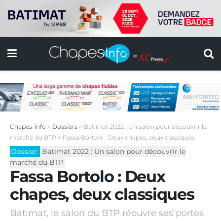
Chapes-info
>
Dossiers
>
Batimat 2022 : Un salon pour découvrir le
marché du BTP
>
Fassa Bortolo : Deux chapes, deux classiques
Dossier
Batimat 2022 : Un salon pour découvrir le
marché du BTP
Fassa Bortolo : Deux
chapes, deux classiques
Batimat, le salon du BTP réouvre ses portes