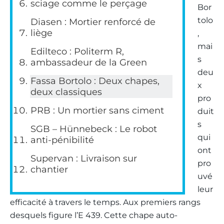
sciage comme le perçage
Bor
tolo
Diasen : Mortier renforcé de
liège
,
mai
Edilteco : Politerm R,
s
ambassadeur de la Green
deu
Fassa Bortolo : Deux chapes,
x
deux classiques
pro
PRB : Un mortier sans ciment
duit
s
SGB – Hünnebeck : Le robot
qui
anti-pénibilité
ont
Supervan : Livraison sur
pro
chantier
uvé
leur
efficacité à travers le temps. Aux premiers rangs
desquels figure l’E 439. Cette chape auto-