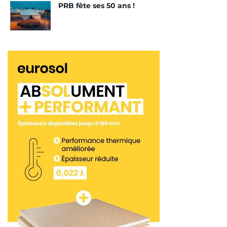
PRB fête ses 50 ans !
et PRB
Le dispositif industriel de Chrono Chape offre une
importante complémentarité avec le réseau de
centrales à béton fixes d’Holcim en France et avec
la gamme Agilia Chape. De fait, Chrono Chape va
pouvoir s’appuyer sur les sites opérationnels du
groupe en France (Cantillana, Lafarge et PRB). Ceci,
pour consolider et étendre le champ d’action de
ses centrales mobiles et conforter sa dynamique
de croissance. En effet, depuis sa création en 2005
à Longeault-Pluvault, près de Dijon, Chrono Chape
a su saisir les opportunités offertes par un marché
de la chape fluide, très dynamique. Et développer
son offre pour atteindre une croissance régulière à
deux chiffres…
« Les synergies avec Lafarge Bétons,
PRB et Cantillana vont permettre à Chrono Chape