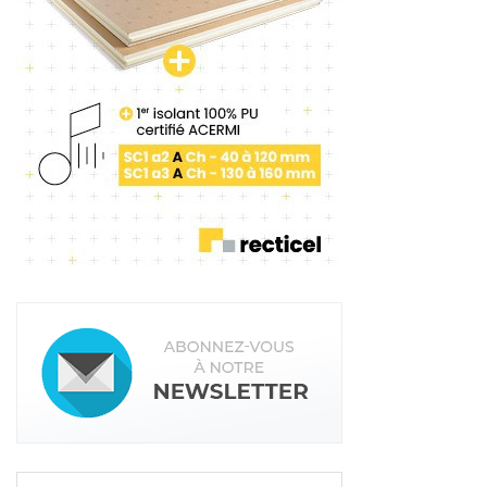
de poursuivre sa croissance et de contribuer à la
décarbonation du bâtiment »
, confirme François
Petry, président Holcim France.
Lire aussi :
Chapes-Info annual 2022
En même temps, Chrono Chapes bénéficiera du
savoir-faire d’un grand groupe cimentier disposant
du plus important centre de R&D du secteur de la
construction dans le monde. Basé à Saint-
Quentin-Fallavier, en Isère, celui-ci permettra
d’accélérer l’essor des produits de la marque, en
particulier pour répondre aux enjeux du marché
de la rénovation et pour faire baisser leur poids
carbone.
Service “zéro déchet” et
développement bas