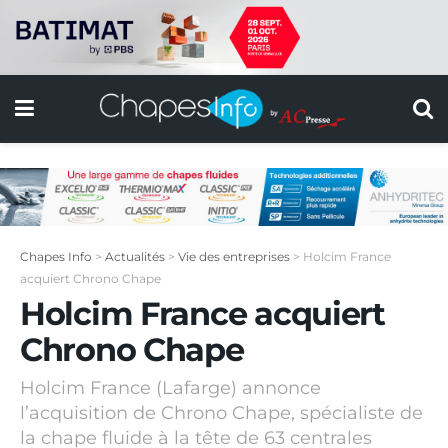
Chapes Info
>
Actualités
>
Vie des entreprises
>
Holcim France
acquiert Chrono Chape
Holcim France acquiert
Chrono Chape
Holcim France (Lafarge) annonce
l’acquisition de Chrono Chape, spécialiste de
la chape fluide à la tête de 63 centrales