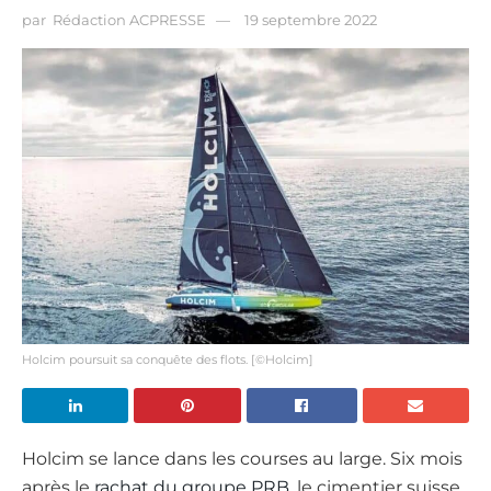
par
Rédaction ACPRESSE
19 septembre 2022
Holcim poursuit sa conquête des flots. [©Holcim]
Holcim se lance dans les courses au large. Six mois
après le
r
achat
du
groupe PRB
, le cimentier suisse