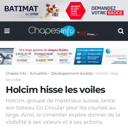
Chapes Info
>
Actualités
>
Développement durable
>
Holcim hisse
les voiles
Holcim hisse les voiles
Holcim, groupe de matériaux suisse, lance
son bateau Go Circular pour les courses au
large. Ainsi, le cimentier espère donner de la
visibilité à ses valeurs et à ses actions.