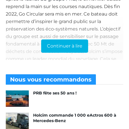
reprend la main sur les courses nautiques. Dès fin
2022, Go Circular sera mis en mer. Ce bateau doit
permettre d’inspirer le grand public sur la
préservation des éco-systèmes naturels. L’objectif
du groupe est aussi de sensibiliser sur le passage
fondamental à une vie circulaire. Avec 50 Mt de
Continuer à lire
déchets de construction recyclés, Holcim s’impose
comme un leader mondial du recyclage. Cela se
traduit notamment par certains de ses ciments
composés de 20 % de déchets recyclés. Le groupe
Nous vous
recommandons
ambitionne d’atteindre 100 Mt recyclés d’ici 2030.
PRB fête ses 50 ans !
100 % solaire
Holcim poursuit ainsi sa conquête des flots. En
Holcim commande 1 000 eActros 600 à
juillet 2022, le Circular Explorer était mis en mer.
Mercedes-Benz
Premier catamaran 100 % solaire, il a pour objectif