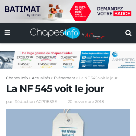
Chapes Info
>
Actualités
>
Evènement
>
La NF 545 voit le jour
La NF 545 voit le jour
par
Rédaction ACPRESSE
20 novembre 2018