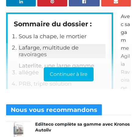
Ave
Sommaire du dossier :
c sa
ga
Sous la chape, le mortier
m
Lafarge, multitude de
me
ravoirages
Agil
ia
Laterlite, une large gamme
allégée
Rav
Continuer à lire
oira
PRB, triple solution
ge,
Parexlanko, polyvalence avant
Lafa
tout
rge
Nous vous
recommandons
dis
Master Builders Solutions
s’adapte à chaque besoin
pos
Edilteco complète sa gamme avec Kronos
e
Autoliv
Saint-Gobain Weber, des
d’u