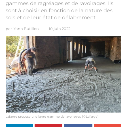
gammes de ragréages et de ravoirages. Ils
sont à choisir en fonction de la nature des
sols et de leur état de délabrement.
par
Yann Butillon
10 juin 2022
Lafarge propose une large gamme de ravoirages. [©Lafarge]