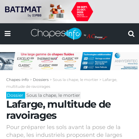
Chapes-info
>
Dossiers
>
Sous la chape, le mortier
>
Lafarge,
multitude de ravoirages
Dossier
Sous la chape, le mortier
Lafarge, multitude de
ravoirages
Pour préparer les sols avant la pose de la
chape, les industriels proposent de larges