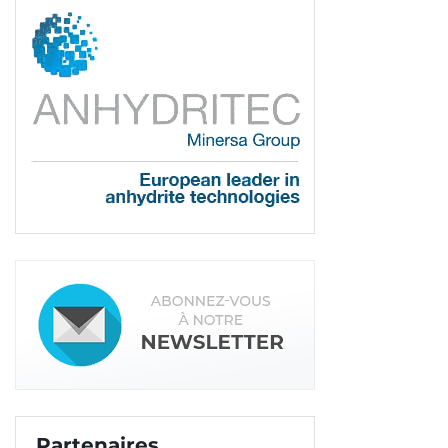
utilisé dans le neuf. C’est un mortier ultra léger,
d’une densité de 0,18, qui apporte une correction
thermique et acoustique aux planchers bas des
locaux. Son R atteint 1 m
.K/W pour 19 dB
2
d’isolation au bruit de choc, avec une épaisseur de
6 cm. L’ensemble des solutions se met en œuvre
grâce à une simple pompe à chapes fluides.
<< Partie 1
Partie 3 >>
Tags:
Ragréage
Lafarge
Ravoirage
Partenaires