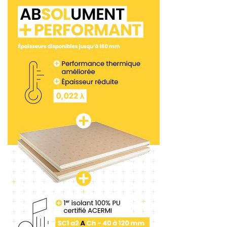
<< Partie 7
Partie 9 >>
Tags:
Ravoirage
Ragréage
Sika