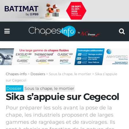
Chapes-info
>
Dossiers
>
Sous la chape, le mortier
>
Sika s’appuie
sur Cegecol
Dossier
Sous la chape, le mortier
Sika s’appuie sur Cegecol
Pour préparer les sols avant la pose de la
chape, les industriels proposent de larges
gammes de ragréages et de ravoirages. Ils