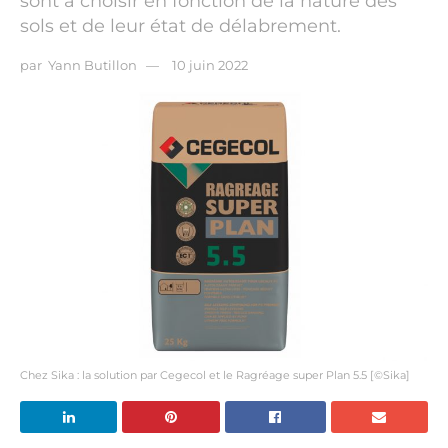
sont à choisir en fonction de la nature des
sols et de leur état de délabrement.
par
Yann Butillon
10 juin 2022
Chez Sika : la solution par Cegecol et le Ragréage super Plan 5.5 [©Sika]