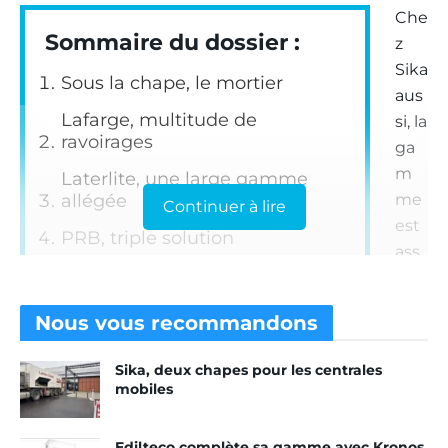
Che
Sommaire du dossier :
z
Sika
Sous la chape, le mortier
aus
Lafarge, multitude de
si, la
ravoirages
ga
m
Laterlite, une large gamme
allégée
me
Continuer à lire
est
PRB, triple solution
ass
Parexlanko, polyvalence avant
ez
tout
larg
Nous vous
recommandons
e
Master Builders Solutions
s’adapte à chaque besoin
en
Sika, deux chapes pour les centrales
mat
mobiles
Saint-Gobain Weber, des
ière
qualités multiples
de
Edilteco complète sa gamme avec Kronos