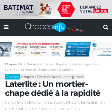
Chapes-info
>
Dossiers
>
Chapes : Parer à toutes les urgences
>
Laterlite : Un mortier-chape dédié à la rapidité
Dossier
Chapes : Parer à toutes les urgences
Laterlite : Un mortier-
chape dédié à la rapidité
Les aléas des commandes et des besoins en
construction peuvent pousser les