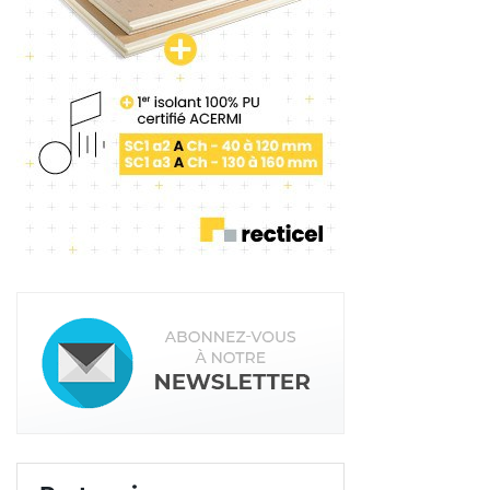
Tags:
Cemex
Advanci Chape
Parexlanko
Mapei
Chapecem
Cemfluid
t-mix
Sika
Laterlite
Agilia Chape
BASF
Saint-Gobain Weber
VPI
PRB
PCI
Lafarge France
Lanko