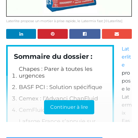
Laterlite propose un mortier à prise rapide, le Latermix fast [©Laterlite]
Lat
Sommaire du dossier :
erlit
e
Chapes : Parer à toutes les
pro
urgences
pos
BASF PCI : Solution spécifique
e le
Lat
Cemex : l’Advanci ChapFluid
erm
Continuer à lire
CemFluid : la Fullchap
ix
Lafarge France s’appuie sur
Fas
l’Agilia Force Chape P4S
t.
Un