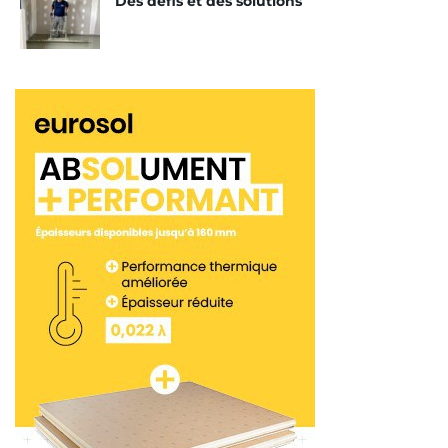
Des défis et des solutions
seulement. Ou de poser des revêtements de sol
sensibles à l’humidité (parquets, moquettes,
revêtements vinyliques) après 7 j (à 5 cm
d’épaisseur). Les propriétés mécaniques de la
formulation et la présence de fibres de renfort
permettent de l’utiliser dans des épaisseurs
réduites. Sans la nécessité de treillis d’armature (à
partir de 2,5 cm en adhérence au support ou de 4
cm en pose désolidarisée).
Latermix
Fast pèse 30 % de moins que les chapes
traditionnelles ou fluides (1 250 kg/m
environ une
3
fois posées). De ce fait, il est particulièrement
indiqué pour la rénovation de planchers. Et de
toitures existantes. Ou en zone sismique, afin
d’éviter des surcharges.
<< Partie 5
Partie 7 >>