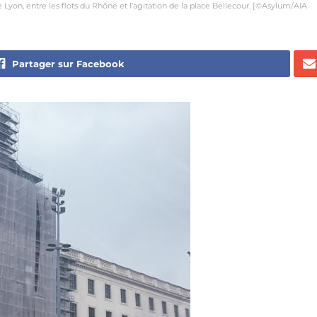
Lyon, entre les flots du Rhône et l’agitation de la place Bellecour. [©Asylum/AIA
Partager sur Facebook