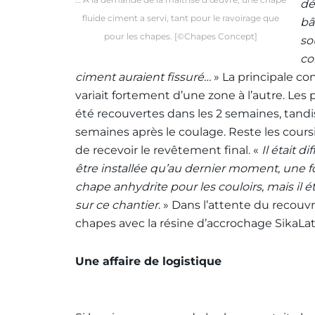
dé
fluide ciment a servi, tant pour le ravoirage que
bâ
pour les chapes. [©Chapes Concept]
so
co
ciment auraient fissuré…
» La principale c
variait fortement d’une zone à l’autre. Les 
été recouvertes dans les 2 semaines, tand
semaines après le coulage. Reste les cours
de recevoir le revêtement final. «
Il était 
être installée qu’au dernier moment, une foi
chape anhydrite pour les couloirs, mais il 
sur ce chantier
. » Dans l’attente du recouvr
chapes avec la résine d’accrochage SikaLat
Une affaire de logistique