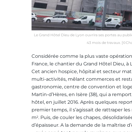
Le Grand Hôtel Dieu de Lyon ouvrira ses portes au public
43 mois de travaux. [©Ch
Considérée comme la plus vaste opératio
France, le chantier du Grand Hôtel Dieu, à
Cet ancien hospice, hôpital et secteur mat
multi-activités, mêlant commerces et restau
gastronomie, centre de convention et loge
Martin-d’Hères, en Isère (38), qui a remport
hôtel, en juillet 2016. Après quelques repor
premier temps, il s’agissait de rattraper l
m
. Puis, de couler les chapes, désolidari
2
d’épaisseur. A la demande de la maîtrise 