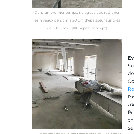
Dans un premier temps, il s’agissait de rattraper
les niveaux de 2 cm à 20 cm d’épaisseur sur près
de 1 000 m2… [©Chapes Concept]
Ev
Su
dé
Co
Ré
l’
mê
fé
ch
se
… A la demande de la maîtrise d’œuvre, une chape