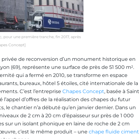
, pour une première tranche, fin 2017, après
apes Concept]
n privée de reconversion d’un monument historique en
 Lyon (69), représente une surface de près de 51 500 m
.
2
ernité qui a fermé en 2010, se transforme en espace
rants, bureaux, hôtel 5 étoiles, cité internationale de la
ments. C’est l’entreprise
Chapes Concept
, basée à Saint
é l’appel d’offres de la réalisation des chapes du futur
ts, le chantier n’a débuté qu’en janvier dernier. Dans un
es niveaux de 2 cm à 20 cm d’épaisseur sur près de 1 000
sées sur un isolant phonique en laine de roche de 2 cm
d’œuvre, c’est le même produit – une
chape fluide ciment