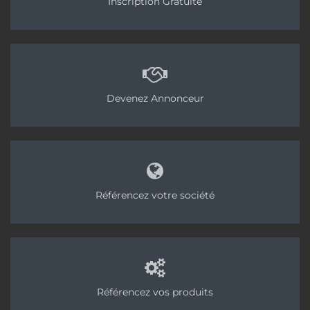
Inscription Gratuite
répondre à toutes les problématiques. Et renforcer
la culture prévention des professionnels du BTP
avec des fiches métiers, des packs animation et
des pastilles vidéo.
Tags:
OPPBTP
Devenez Annonceur
Référencez votre société
Référencez vos produits