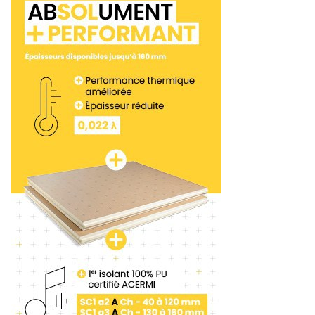
professionnels sur le terrain
L’application rassemble différents outils pratiques
pour accompagner le professionnel sur le terrain :
· Des modules de vérification pour les
échafaudages. Le contrôle des matériels joue un
rôle primordial pour assurer la sécurité des
opérateurs sur le chantier. Celui des échafaudages
de pied et roulants est même obligatoire et doit
être réalisé régulièrement.
· Des modules de vérification pour les engins.
Grâce à des check-lists personnalisables,
l’utilisateur est guidé pas à pas dans cette
procédure, et peut générer et imprimer les
rapports correspondants. Cette vérification
permet de déceler de potentielles détériorations