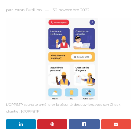
par
Yann Butillon
30 novembre 2022
L'OPPBTP souhaite améliorer la sécurité des ouvriers avec son Check
chantier. [©OPPBTP]