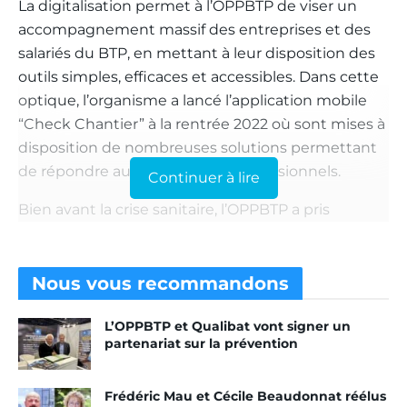
La digitalisation permet à l’OPPBTP de viser un
accompagnement massif des entreprises et des
salariés du BTP, en mettant à leur disposition des
outils simples, efficaces et accessibles. Dans cette
optique, l’organisme a lancé l’application mobile
“Check Chantier” à la rentrée 2022 où sont mises à
disposition de nombreuses solutions permettant
de répondre aux besoins des professionnels.
Continuer à lire
Bien avant la crise sanitaire, l’OPPBTP a pris
conscience de l’importance du digital. Et y a
décelé un fort potentiel, en particulier pour
permettre d’engager facilement les actions de
Nous vous
recommandons
prévention et offrir aux professionnels un
L’OPPBTP et Qualibat vont signer un
accompagnement personnalisé. D’où le
partenariat sur la prévention
lancement de cette nouvelle application.
Une large palette d’outils
Frédéric Mau et Cécile Beaudonnat réélus