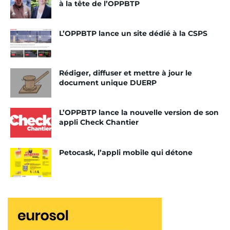
à la tête de l’OPPBTP
digitaux
de l’OPPBTP
L’OPPBTP lance un site dédié à la CSPS
Grâce à elle, l’OPPBTP entend accompagner
l’utilisateur, qu’il soit chef de chantier, chef
d’équipe, préventeur ou opérateur. En apportant
Rédiger, diffuser et mettre à jour le
des réponses instantanées, tout en lui rappelant
document unique DUERP
les bonnes pratiques de prévention.
“Check Chantier” a ainsi vocation à renforcer la
L’OPPBTP lance la nouvelle version de son
appli Check Chantier
large palette d’outils digitaux déjà à disposition
des professionnels. Avec une dimension ludique,
innovante et profitant des technologies
Petocask, l’appli mobile qui détone
embarquées du smartphone. En somme, une
application ergonomique munie de solutions et
d’outils consultables en tous lieux.
Des outils pour les