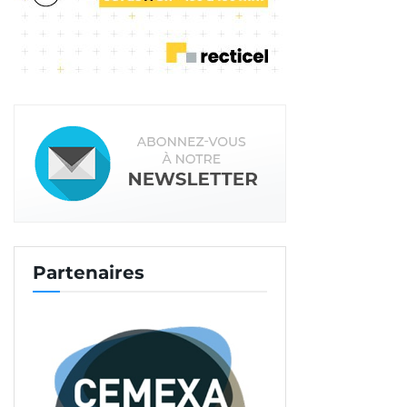
et d’assurer la sécurité des collaborateurs.
· Un accès vers l’OPPBTP en ligne avec la possibilité
de rentrer à tout moment en contact avec
l’équipe de conseillers en ligne par chat, appel
audio. Et d’accéder à la base de
questions/réponses pour obtenir des informations
complémentaires. Ou avec la possibilité de joindre
un conseiller par chat ou visio-conférence en cas
de besoin.
Lire aussi :
l’OPPBTP en mode formation
Partenaires
· Le module “accueil” accompagne le nouveau
collaborateur dès son arrivée dans l’entreprise,
avant de l’affecter à son poste de travail. Cet outil
permet de formaliser l’accueil du nouvel arrivant,
rappelant la conduite à tenir en cas d’urgence ou
d’accident.