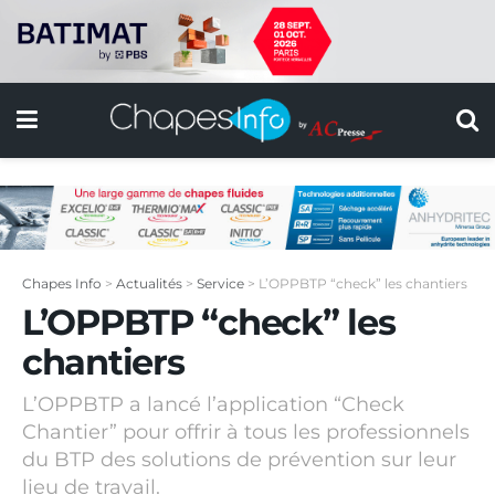
Chapes Info
>
Actualités
>
Service
>
L’OPPBTP “check” les chantiers
L’OPPBTP “check” les
chantiers
L’OPPBTP a lancé l’application “Check
Chantier” pour offrir à tous les professionnels
du BTP des solutions de prévention sur leur
lieu de travail.