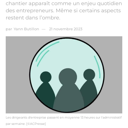
chantier apparaît comme un enjeu quotidien
des entrepreneurs. Même si certains aspects
restent dans l’ombre.
par
Yann Butillon
21 novembre 2023
Les dirigeants d'entreprise passent en moyenne 13 heures sur l'administratif
par semaine. [©ACPresse]