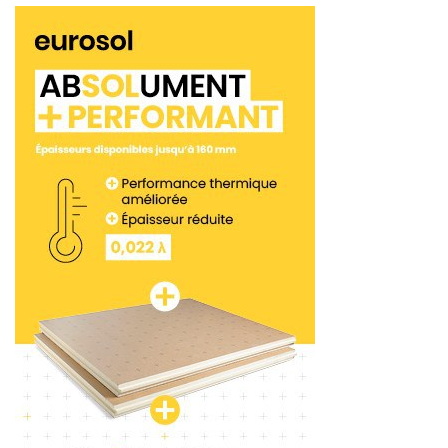
durable.
Les différentes parties prenantes ont dégagé de
cette étude plusieurs pistes de réflexion. La
première étant de promouvoir
le service
d’assistance en ligne proposé par l’OPPBTP
.
Avec notamment, accès à des experts qui peuvent
répondre aux questionnements des artisans.
Deuxièmement, de proposer des kits de
sensibilisation par métier. Les besoins de
prévention étant plutôt très spécifiques aux
activités d’un seul corps de métier. Mais aussi, de
poursuivre l’accompagnement des entreprises sur
les sujets d’hygiène sur les chantiers. Et enfin,
d’accompagner les entreprises artisanales dans
l’accueil des nouveaux salariés, puisque seulement
52 % d’entre elles déclarent réaliser un accueil
sécurité.