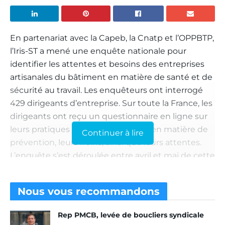
En partenariat avec la Capeb, la Cnatp et l’OPPBTP,
l’Iris-ST a mené une enquête nationale pour
identifier les attentes et besoins des entreprises
artisanales du bâtiment en matière de santé et de
sécurité au travail. Les enquêteurs ont interrogé
429 dirigeants d’entreprise. Sur toute la France, les
dirigeants ont reçu un questionnaire en ligne sur
leurs pratiques et comportements en matière de
Continuer à lire
prévention, leurs freins, ainsi que leurs attentes.
L’enquête s’est déroulée entre avril et mai de cette
année (2023), et seuls les questionnaires retournés
complets ont été comptabilisés. Les entreprises
Nous vous
recommandons
ciblées étaient des entreprises du BTP employant
de 1 à 19 salariés ou n’employant pas de salariés.
Rep PMCB, levée de boucliers syndicale
Tous les corps de métiers y sont représentés,