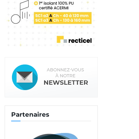
Une bonne conscience de
des sources d’accident
En ce qui concerne la connaissance du risque dans
les entreprises artisanales, la majorité des
entreprises a donc une bonne conscience des
risques auxquels elles sont soumises lors de leur
activité. Dans les faits :
– près d’un accident sur deux est lié à une
manutention manuelle,
– 30 % sont des accidents liés aux chutes,
Partenaires
– 13 % sont liés à l’outillage à main.
Dans leur ressenti, les entrepreneurs citent en
premier les chutes de hauteur, les contraintes