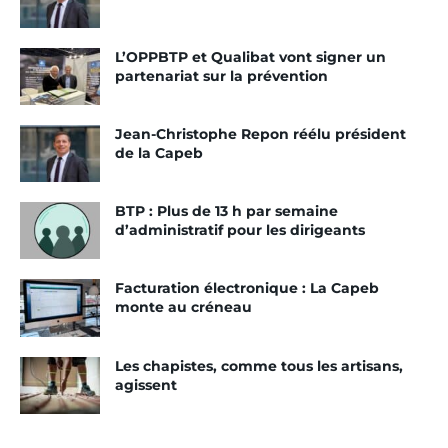
même si avec sept répondants, les carreleurs et
soliers sont les moins représentés.
L’OPPBTP et Qualibat vont signer un
partenariat sur la prévention
Des entreprises concernées
Jean-Christophe Repon réélu président
Trois faits marquants ont été révélés par cette
de la Capeb
enquête. En premier, les entreprises artisanales se
sentent concernées par les enjeux de prévention,
BTP : Plus de 13 h par semaine
ce qui est une bonne nouvelle. Ensuite, les
d’administratif pour les dirigeants
entreprises artisanales ont une bonne
connaissance des risques professionnels. Et enfin,
Facturation électronique : La Capeb
elles ont besoin d’aide, ponctuellement, sur des
monte au créneau
sujets techniques. Sur ces besoins, l’enquête
relève que les entreprises souhaitent un accès à
Les chapistes, comme tous les artisans,
l’information, ponctuellement sur une thématique
agissent
précise, quelques fois lors de situations graves, et
périodiquement, pour installer une démarche plus