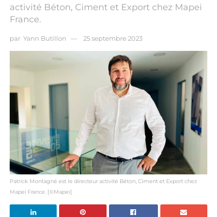
activité Béton, Ciment et Export chez Mapei
France.
par
Yann Butillon
25 septembre 2023
Patrick Montagné est le directeur activité Béton, Ciment et Export chez
Mapei France. [©Mapei]