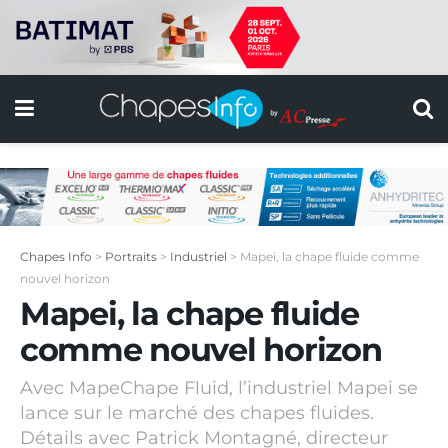
Chapes Info
>
Portraits
>
Industriel
>
Mapei, la chape fluide comme
nouvel horizon
Mapei, la chape fluide
comme nouvel horizon
Avec MapeChape Fluid, l’industriel Mapei se
lance sur le marché des chapes fluides.
Détails avec Patrick Montagné, directeur