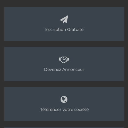
Marco Squinzi, Dg de Mapei.
Elle nous permet de
répondre aux différents besoins de l’industrie du
bâtiment dans le monde entier avec une offre
complète de produits et de systèmes de qualité,
Inscription Gratuite
durables et plus respectueux de
l’environnement. »
Et suivez-nous sur tous nos réseaux sociaux !
Tags:
Chape fluide ciment
Mapei
Devenez Annonceur
Référencez votre société