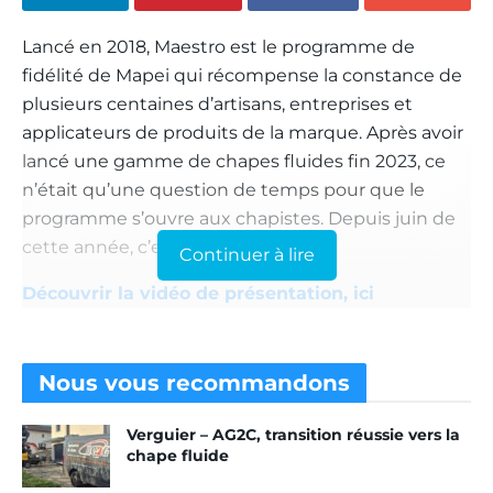
Lancé en 2018, Maestro est le programme de
fidélité de Mapei qui récompense la constance de
plusieurs centaines d’artisans, entreprises et
applicateurs de produits de la marque. Après avoir
lancé une gamme de chapes fluides fin 2023, ce
n’était qu’une question de temps pour que le
programme s’ouvre aux chapistes. Depuis juin de
cette année, c’est chose faite.
Continuer à lire
Découvrir la vidéo de présentation, ici
Ainsi, Mapei ouvre Maestro aux clients chapistes,
soliers, carreleurs qui utilisent la nouvelle offre de
Nous vous
recommandons
chapes fluides, MapeChapeFluid et
MapeChapeFuid Plus. Le principe est très simple :
Verguier – AG2C, transition réussie vers la
les chapistes cumulent des euros en fonction de
chape fluide
leurs achats chez les producteurs partenaires.