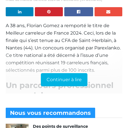
A 38 ans, Florian Gomez a remporté le titre de
Meilleur carreleur de France 2024. Ceci, lors de la
finale qui s’est tenue au CFA de Saint-Herblain, à
Nantes (44). Un concours organisé par Parexlanko.
Ce titre national a été décerné à l’issue d’une
compétition réunissant 19 carreleurs français,
sélectionnés parmi plus de 100 inscrits.
Continuer à lire
Un parcours professionnel
exemplaire
Avec 20 ans d’expérience, dont 4 années en
Nous vous
recommandons
apprentissage (CAP/BP), Florian Gomez s’est
distingué par sa passion et sa maîtrise de
Des points de surveillance