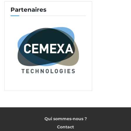
Et suivez-nous sur tous nos réseaux sociaux !
Partenaires
Photo x – Florian Gomez devance Lauric
Lepaintheur et Antoine Charpentier, en finale du
Mailleur carreleur 2024 de Parexlanko.
[©Parexlanko]
Tags:
Carrelage
Artisanat
Qui sommes-nous ?
Contact