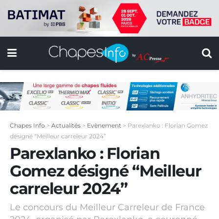
Chapes Info
>
Actualités
>
Evènement
>
Parexlanko : Florian Gomez
désigné “Meilleur carreleur 2024”
Parexlanko : Florian
Gomez désigné “Meilleur
carreleur 2024”
Le concours du Meilleur Carreleur de France