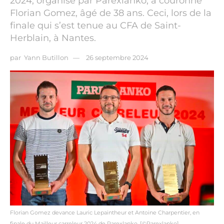
2024, organisé par Parexlanko, a couronné
Florian Gomez, âgé de 38 ans. Ceci, lors de la
finale qui s’est tenue au CFA de Saint-
Herblain, à Nantes.
par
Yann Butillon
26 septembre 2024
Florian Gomez devance Lauric Lepaintheur et Antoine Charpentier, en
finale du Mailleur carreleur 2024 de Parexlanko. [©Parexlanko]