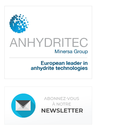
et le 3
au concours international 2023. Il a salué
e
l’excellence du travail de Florian Gomez, soulignant
sa précision et sa créativité. Le podium est
complété par Lauric Lepaintheur, 2
(As
e
Conception) et Antoine Charpentier, 3
(Sarl
e
Antoine Charpentier).
Un tremplin vers
l’international
En tant que Meilleur Carreleur de France 2024,
Florian Gomez se voit non seulement récompensé
par un chèque et des outils professionnels offerts
par Parexlanko. Mais il obtient aussi une place pour
représenter la France au concours international
des carreleurs. Organisé en Chine en 2025, où il
portera les couleurs de l’artisanat français.