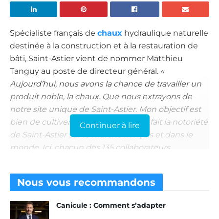
Spécialiste français de
chaux
hydraulique naturelle
destinée à la construction et à la restauration de
bâti, Saint-Astier vient de nommer Matthieu
Tanguy au poste de directeur général.
«
Aujourd’hui, nous avons la chance de travailler un
produit noble, la chaux. Que nous extrayons de
notre site unique de Saint-Astier. Mon objectif est
bien de cultiver la particularité qui a fait la notoriété
Continuer à lire
de Saint-Astier sur le marché français et dans le
monde. Ici, chacun des 135 collaborateurs
entretient une passion pour la chaux, un climat
galvanisant et unique »,
explique Matthieu Tanguy.
Nous vous
recommandons
Et de poursuivre :
« Ce socle devrait nous
permettre de perpétuer et de continuer les
Canicule : Comment s’adapter
investissements nécessaires dans l’outil industriel.