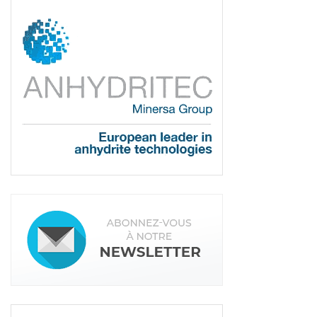
industrielle du bâtiment. Après plusieurs postes
opérationnels au sein de Lafarge Plâtres, il occupe
un poste de direction de site au sein de Siniat,
filiale française du groupe Etex. Il se voit confier la
direction industrielle de la région Sud-Ouest en
France. Trois ans plus tard, il devient directeur
général du site de Luzenac (talc), au sein du
groupe Imerys. Puis, rejoint Fayat fin 2019, comme
directeur général de la filiale Barbot CM.
Tags:
Chape fluide
Chaux
Saint-Astier