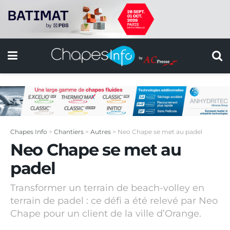
Chapes Info
>
Chantiers
>
Autres
>
Neo Chape se met au padel
Neo Chape se met au
padel
Transformer un terrain de beach-volley en
terrain de padel : ce défi a été relevé par Neo
Chape pour un client de la ville d’Orange.