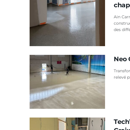
cha
Ain Car
constru
des dif
Neo 
Transfor
relevé p
Tech