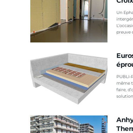
Croi
Un Ephad
intergé
L’occas
preuve d
Euros
éprou
PUBLI-R
même ty
faire, d
solution
Anhy
The