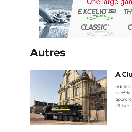
Autres
A Cl
Sur le s
supérie
approfon
d'histoir