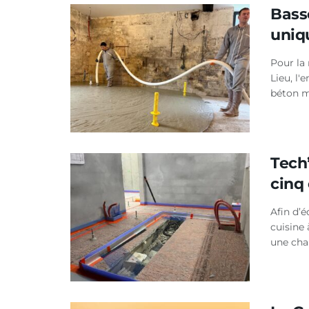
Bass
uniqu
Pour la 
Lieu, l
béton m
Tech
cinq 
Afin d’é
cuisine 
une cha