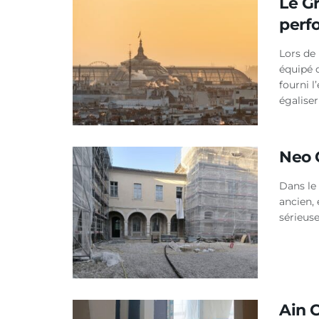
Le G
perf
Lors de
équipé 
fourni 
égaliser
Neo 
Dans le 
ancien, 
sérieus
Ain C