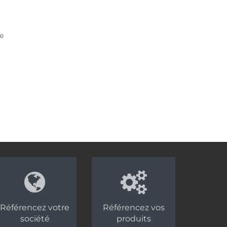
e
Référencez votre
Référencez vos
société
produits