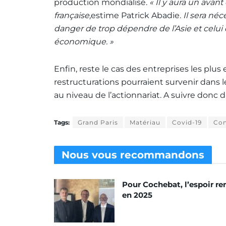
production mondialisé.
« Il y aura un avan
française,
estime Patrick Abadie.
Il sera néc
danger de trop dépendre de l’Asie et celui 
économique. »
Enfin, reste le cas des entreprises les plus e
restructurations pourraient survenir dans 
au niveau de l’actionnariat. A suivre donc 
Tags:
Grand Paris
Matériau
Covid-19
Con
Nous vous
recommandons
Pour Cochebat, l’espoir re
en 2025