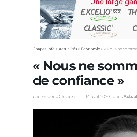
Chapes Info
>
Actualités
>
Economie
>
« Nous ne sommes 
« Nous ne somme
de confiance »
par
Frédéric Gluzicki
14 avril 2020
dans
Actual