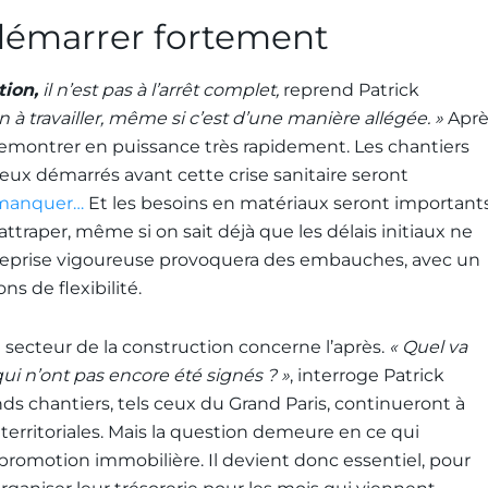
edémarrer fortement
tion,
il n’est pas à l’arrêt complet,
reprend Patrick
 à travailler, même si c’est d’une manière allégée. »
Aprè
t remontrer en puissance très rapidement. Les chantiers
eux démarrés avant cette crise sanitaire seront
s manquer…
Et les besoins en matériaux seront important
rattraper, même si on sait déjà que les délais initiaux ne
e reprise vigoureuse provoquera des embauches, avec un
ns de flexibilité.
 le secteur de la construction concerne l’après.
« Quel va
 qui n’ont pas encore été signés ? »
, interroge Patrick
s chantiers, tels ceux du Grand Paris, continueront à
s territoriales. Mais la question demeure en ce qui
a promotion immobilière. Il devient donc essentiel, pour