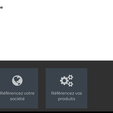
ne
Référencez votre
Référencez vos
société
produits