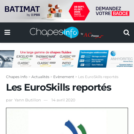
Chapes Info
>
Actualités
>
Evènement
>
Les EuroSkills reportés
Les EuroSkills reportés
par
Yann Butillon
14 avril 2020