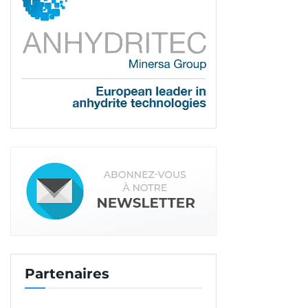
Publication, OPPBTP Conseil.
La base iconographique évolue pour ajouter
aux photos traditionnelles tout un panel
d’illustrations colorées. A la fois ludiques et
pédagogiques, ces dessins incarnent les
propos et conseils de l’OPPBTP. Et permettent
une reconnaissance aisée de la part des
publics auxquels ils s’adressent.
A l’ensemble de la marque
média
Cette nouvelle charte graphique a été développée
par l’OPPBTP, avec la collaboration de l’agence
Partenaires
Comptoirs.
La marque média Préventionbtp qui regroupe le