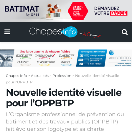
Chapes Info
>
Actualités
>
Profession
>
Nouvelle identité visuelle
pour l’OPPBTP
Nouvelle identité visuelle
pour l’OPPBTP
L’Organisme professionnel de prévention du
bâtiment et des travaux publics (OPPBTP)
fait évoluer son logotype et sa charte