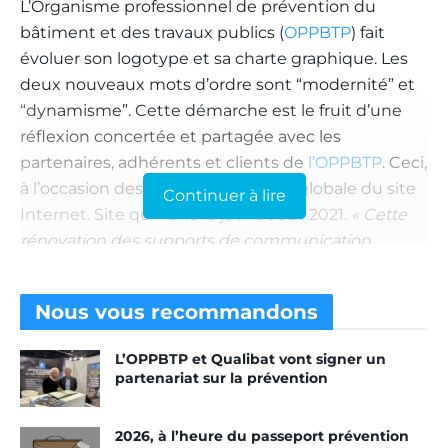
L’Organisme professionnel de prévention du
bâtiment et des travaux publics (
OPPBTP
) fait
évoluer son logotype et sa charte graphique. Les
deux nouveaux mots d’ordre sont “modernité” et
“dynamisme”. Cette démarche est le fruit d’une
réflexion concertée et partagée avec les
partenaires, adhérents et clients de
l’OPPBTP
. Ceci,
à l’occasion des travaux de refonte globale du site
Continuer à lire
Internet. Site qui verra le jour début 2021.
« Cette
rénovation des supports de communication,
digitaux et multi-média de l’OPPBTP s’appuie sur
un graphisme plus simple, plus direct, plus gai.
Nous vous
recommandons
Notre initiative est guidée par la volonté de
partager une prévention plus attractive et
L’OPPBTP et Qualibat vont signer un
accessible, avec les professionnels de la
partenariat sur la prévention
construction et d’un Organisme toujours en pointe
»
, explique Stéphanie Bigeon-Bienvenu, directrice
2026, à l’heure du passeport prévention