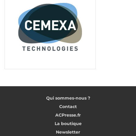
site Internet, le magazine, les newsletters voit
aussi sa charte évoluer. Et se dote d’un nouveau
logotype reprenant les mêmes codes que celui de
l’OPPBTP. Et ce, en termes de typographie et de
couleurs pour assurer la cohérence des outils.
Tags:
OPPBTP
BTP
Prévention
Qui sommes-nous ?
Contact
ACPresse.fr
La boutique
Newsletter