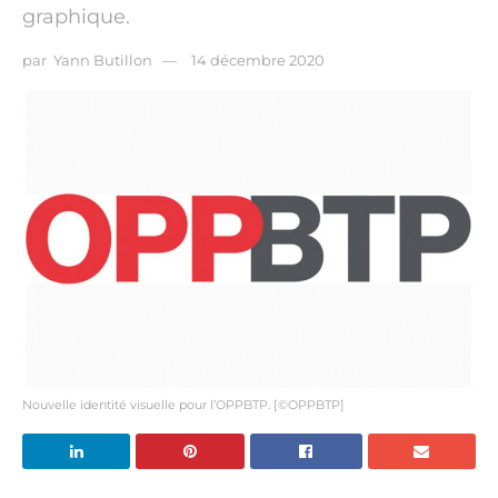
graphique.
par
Yann Butillon
14 décembre 2020
Nouvelle identité visuelle pour l’OPPBTP. [©OPPBTP]