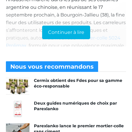
argentine ou chinoise, en réunissant le 17
septembre prochain, à Bourgoin-Jallieu (38), la fine
fleur des utilisateurs de ses produits. Les carreleurs
s’affronteront lors d’épreuves théoriques et
Continuer à lire
pratiques, autour du nouveau
mortier-colle 5024
Prolimax
, formulé pour une polyvalence maximale.
La marque est accompagnée du fabricant de
matériels Rubi, pour équiper les compétiteurs.
Nous vous
recommandons
Alors que Thomas Landreau, champion du monde
2015 des Worldskills, est le parrain de l’évènement.
Cermix obtient des Fdes pour sa gamme
Au-delà de la satisfaction personnelle et de la
éco-responsable
reconnaissance de ses pairs, le vainqueur sera
aussi qualifié pour la finale internationale du
Deux guides numériques de choix par
concours, qui se déroulera le 9 novembre, à
Parexlanko
Canton, en Chine. Il sera alors temps d’affronter les
champions d’Argentine, d’Australie du Chili, du
Parexlanko lance le premier mortier-colle
Maroc, du Qatar, du Paraguay et des Philippines,
sans ciment