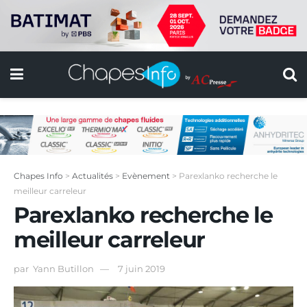
Chapes Info
>
Actualités
>
Evènement
>
Parexlanko recherche le
meilleur carreleur
Parexlanko recherche le
meilleur carreleur
par
Yann Butillon
7 juin 2019