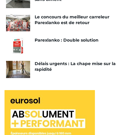
autres pays organisateur de la compétition.
Le concours du meilleur carreleur
Tags:
Mortier-colle
Parexlanko
Concours
Parexlanko est de retour
Parexlanko : Double solution
Délais urgents : La chape mise sur la
rapidité