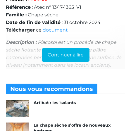
Référence
: Atec n° 13/17-1365_V1
Famille :
Chape sèche
Date de fin de validité
: 31 octobre 2024
Télécharger
ce
document
Description :
Placosol est un procédé de chape
sèche flottante à base de plaques de plâtre
Continuer à lire
cartonnées permettant de réaliser une surface de
niveau (notamment dans les locaux anciens),
destinée à recevoir divers revêtements de sol. Les
plaques Placosol peuvent être associées à une
isolation thermique.
Nous vous
recommandons
Produit :
Rigidur Sol
Artibat : les isolants
Référence
: Atec n° 13/14-1232
Famille :
Chape sèche
Date de fin de validité
:
30 avril 2017
La chape sèche s’offre de nouveaux
Télécharger
ce
document
horizons