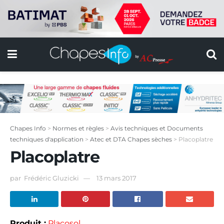
Chapes Info
>
Normes et règles
>
Avis techniques et Documents
techniques d'application
>
Atec et DTA Chapes sèches
>
Placoplatre
Placoplatre
par
Frédéric Gluzicki
13 mars 2017
Produit :
Placosol