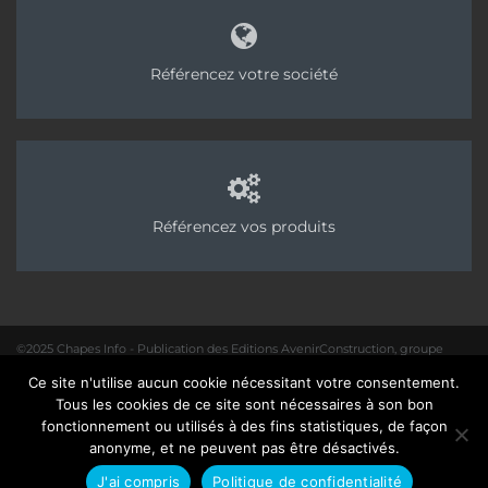
Référencez votre société
Référencez vos produits
©2025 Chapes Info - Publication des Editions AvenirConstruction, groupe
Acpresse
Ce site n'utilise aucun cookie nécessitant votre consentement.
01 40 31 64 80 |
Rédaction
|
Mentions légales – Politique de confidentialité
|
Tous les cookies de ce site sont nécessaires à son bon
Site :
Seedcom.fr
fonctionnement ou utilisés à des fins statistiques, de façon
anonyme, et ne peuvent pas être désactivés.
J'ai compris
Politique de confidentialité