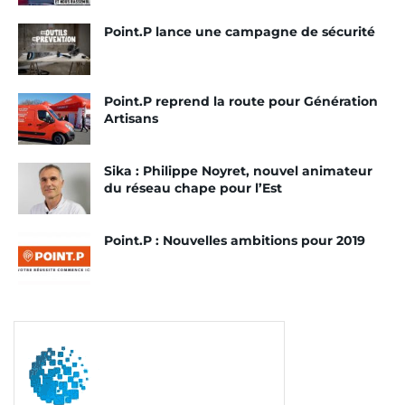
La nouvelle école des bâtisseurs souhaite préparer,
Point.P lance une campagne de sécurité
en un an, les jeunes de 18 à 29 ans au métier de
maçon. Une profession en constante évolution.
Qui met de plus en plus l’accent sur la transition
Point.P reprend la route pour Génération
écologique, les nouveaux systèmes constructifs et
Artisans
le digital.
« Avec Point.P, nous partageons la même
envie, le même enthousiasme de former des
Sika : Philippe Noyret, nouvel animateur
jeunes, de les professionnaliser et de construire
du réseau chape pour l’Est
une aventure humaine,
déclare Eric Leymaire,
secrétaire général du BTP-CFA Ile-de-France.
Point.P : Nouvelles ambitions pour 2019
L’apprentissage permet d’agir sur tous les enjeux
environnementaux, d’insertion et de
reconnaissance. Il est essentiel pour nous de
former des compagnons qui bâtiront notre futur.
»
Le 4 octobre 2022, la première classe des
bâtisseurs a été inaugurée au BTP-CFA de
Brétigny-sur-Orge (91). Quinze jeunes ont intégré