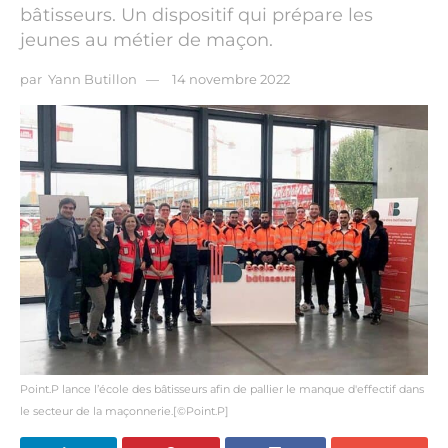
bâtisseurs. Un dispositif qui prépare les
jeunes au métier de maçon.
par
Yann Butillon
14 novembre 2022
Point.P lance l’école des bâtisseurs afin de pallier le manque d'effectif dans
le secteur de la maçonnerie.[©Point.P]