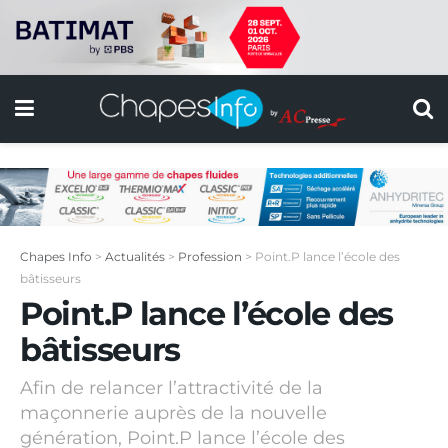
Chapes Info
>
Actualités
>
Profession
>
Point.P lance l’école des
bâtisseurs
Point.P lance l’école des
bâtisseurs
Afin de relancer l’attractivité de la
maçonnerie auprès de la nouvelle
génération, Point.P lance l’école des