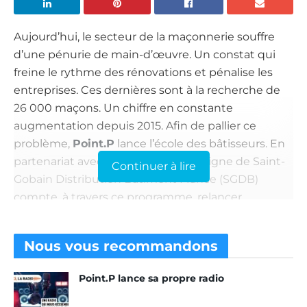
Aujourd’hui, le secteur de la maçonnerie souffre
d’une pénurie de main-d’œuvre. Un constat qui
freine le rythme des rénovations et pénalise les
entreprises. Ces dernières sont à la recherche de
26 000 maçons. Un chiffre en constante
augmentation depuis 2015. Afin de pallier ce
problème,
Point.P
lance l’école des bâtisseurs. En
partenariat avec les BTP-CFA, l’enseigne de Saint-
Continuer à lire
Gobain Distribution Bâtiment France (SGDB)
compte, à travers ce programme, relancer
l’attractivité de la filière auprès des jeunes
générations.
Nous vous
recommandons
Une profession suivie par
Point.P lance sa propre radio
Point P