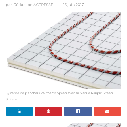
par
Rédaction ACPRESSE
15 juin 2017
Système de planchers Rautherm Speed avec sa plaque Raupur Speed.
[©Rehau]