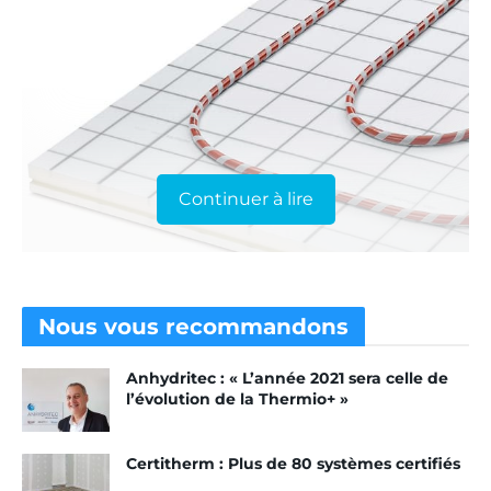
Continuer à lire
Système de planchers Rautherm Speed avec sa plaque Raupur
Nous vous
recommandons
Speed. [©Rehau]
Fabricant des solutions de planchers chauffant et
Anhydritec : « L’année 2021 sera celle de
l’évolution de la Thermio+ »
rafraîchissant, Rehau aide les entreprises à
affronter la crise de polyuréthane. En effet, en
Certitherm : Plus de 80 systèmes certifiés
cette période de forte pénurie, l’industriel assure la