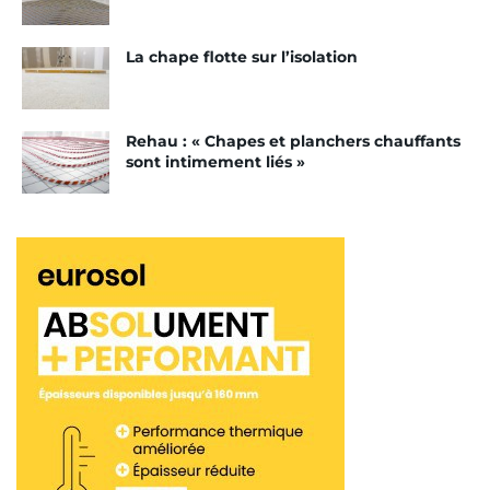
disponibilité immédiate de la dalle PU de la
gamme Raupur Speed. C’est une dalle isolante
La chape flotte sur l’isolation
thermique à poser sur une chape, avec film auto-
agrippant sur le dessus, qui ne sera pas perforé lors
de la pose, permettant ainsi à l’isolant de conserver
Rehau : « Chapes et planchers chauffants
toutes ses propriétés dans le temps. Elle a été
sont intimement liés »
spécialement conçue pour faciliter la mise en
œuvre de planchers chauffant et rafraîchissant,
avec une hauteur de réservation réduite. Comme
c’est le cas du Rautherm Speed, un système de
planchers, qui se fixe sur la dalle Raupur Speed,
sans ajout d’agrafes ni clips de fixation, et donc
sans outillage, en position débout. Rehau promet
jusqu’à 50 % de gain de temps sur la pose du tube
par rapport aux systèmes traditionnels.
Tags:
Réservation réduite
Rehau
Raupur Speed
Rautherm Speed