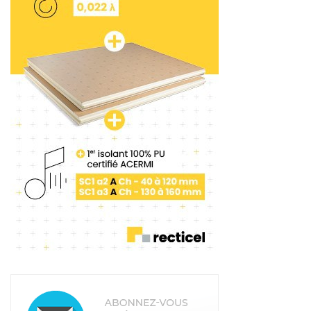
Planchers chauffant et rafraichîssant
Film auto-agrippant