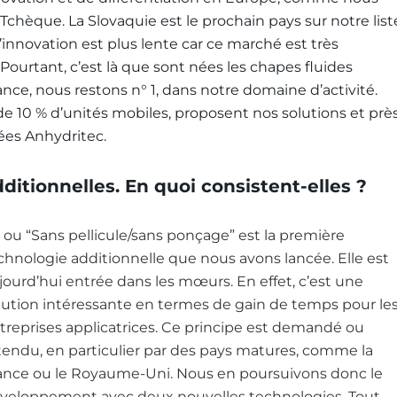
 Tchèque. La Slovaquie est le prochain pays sur notre list
’innovation est plus lente car ce marché est très
Pourtant, c’est là que sont nées les chapes fluides
France, nous restons n° 1, dans notre domaine d’activité.
e 10 % d’unités mobiles, proposent nos solutions et prè
ées Anhydritec.
itionnelles. En quoi consistent-elles ?
 ou “Sans pellicule/sans ponçage” est la première
chnologie additionnelle que nous avons lancée. Elle est
jourd’hui entrée dans les mœurs. En effet, c’est une
lution intéressante en termes de gain de temps pour le
treprises applicatrices. Ce principe est demandé ou
tendu, en particulier par des pays matures, comme la
ance ou le Royaume-Uni. Nous en poursuivons donc le
veloppement avec deux nouvelles technologies. Tout