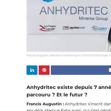
Francis Augustin, directeur marketing et commercial Europe d
Anhydritec existe depuis 7 anné
parcouru ? Et le futur ?
Francis Augustin :
Anhydritec s’inscrit dan
ans déjà. Marque forte aussi, qui s’est gé