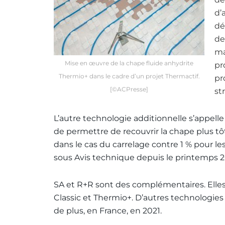
d’
dé
de
ma
Mise en œuvre de la chape fluide anhydrite
pr
Thermio+ dans le cadre d’un projet Thermactif.
pr
[©ACPresse]
st
L’autre technologie additionnelle s’appelle 
de permettre de recouvrir la chape plus tô
dans le cas du carrelage contre 1 % pour l
sous Avis technique depuis le printemps 2
SA et R+R sont des complémentaires. Elles 
Classic et Thermio+. D’autres technologies 
de plus, en France, en 2021.