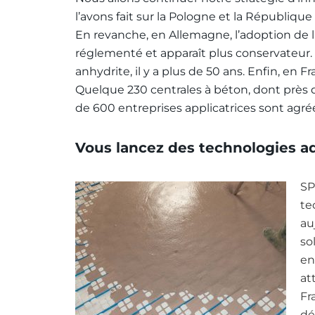
l’avons fait sur la Pologne et la République
En revanche, en Allemagne, l’adoption de l
réglementé et apparaît plus conservateur. 
anhydrite, il y a plus de 50 ans. Enfin, en 
Quelque 230 centrales à béton, dont près d
de 600 entreprises applicatrices sont agré
Vous lancez des technologies add
SP
te
au
so
en
at
Fr
dé