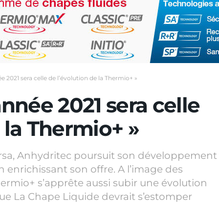
e 2021 sera celle de l’évolution de la Thermio+ »
année 2021 sera celle
e la Thermio+ »
rsa, Anhydritec poursuit son développement
 enrichissant son offre. A l’image des
hermio+ s’apprête aussi subir une évolution
e La Chape Liquide devrait s’estomper