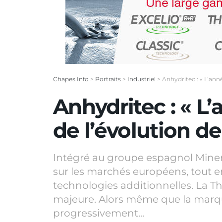
Chapes Info
>
Portraits
>
Industriel
>
Anhydritec : « L’anné
Anhydritec : « L’
de l’évolution d
Intégré au groupe espagnol Mine
sur les marchés européens, tout en
technologies additionnelles. La T
majeure. Alors même que la marqu
progressivement...