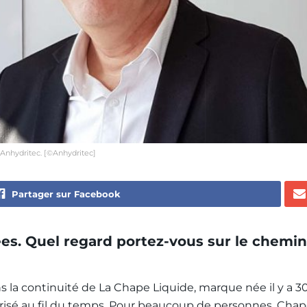
’Anhydritec. [©Anhydritec]
Partager sur Facebook
es. Quel regard portez-vous sur le chemin
s la continuité de La Chape Liquide, marque née il y a 3
nérisé au fil du temps. Pour beaucoup de personnes, Cha