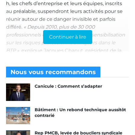
h, les chefs d’entreprise et leurs équipes, inscrits
au préalable, suspendront leurs activités pour se
réunir autour de ce danger invisible et parfois
différé.
« Depuis 2010, plus de 30 000
professionnels ont participé à cette sensibilisation
Continuer à lire
sur les risques professionnels majeurs dans le
BTP »
, explique Jacques Chanut, président de la
FFB.
En effet, dans les chantiers et les ateliers, les
Nous vous
recommandons
poussières peuvent être très présentes. Par
Canicule : Comment s’adapter
exemple, elles sont émises lors de la
transformation de produits manufacturés finis ou
semi-finis (usinage de métaux, sciage, ponçage,
Bâtiment : Un rebond technique aussitôt
broyage de déchets…).
contrarié
Un danger invisible.
Rep PMCB, levée de boucliers syndicale