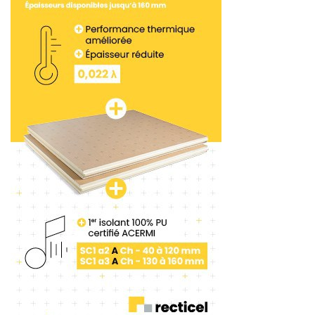
comme cancérigènes. Et ce, suite à la modification
de la directive européenne de protection
individuelle (EPI).
« La prévention des risques
professionnels, enjeu essentiel pour l’entreprise, a
besoin – tel un arc – d’être retendue chaque jour »
,
rappelle Frédéric Reynier, président de la
commission nationale prévention.
Toutes les informations sur cette Journée de
prévention 2019 sont à retrouver sur le
site
Internet
de la FFB.
Tags:
Journée de la prévention
Cnam
SIST BTP
EPI
Carsat
Frédéric Reynier
FFB
Jacques Chanut
OPPBTP