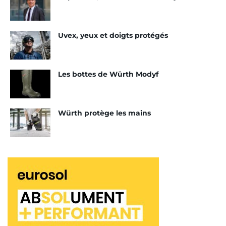
Ou lors d’opération de démolition et de nettoyage.
Pour prévenir les différents dangers causés par ces
situations, il existe plusieurs solutions. Durant
Uvex, yeux et doigts protégés
cette journée de prévention, orchestrée par la FFB
et ses partenaires, l’OPPBTP, le Sist BTP, la Cnam et
le Carsat, des animations interactives,
Les bottes de Würth Modyf
participatives et ludiques seront organisées. Les
intervenants, des animateurs préventeurs seront
sur place pour mener le débat.
Würth protège les mains
Ils auront ainsi la tâche de sensibiliser les acteurs
du bâtiment et les jeunes en apprentissage, de
conseiller et de rappeler les bonnes pratiques à
tenir sur le terrain. D’autant plus que la
réglementation en la matière va se renforcer.
Selon la FFB, les poussières de silice cristalline
alvéolaire seront bientôt classées en France