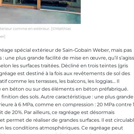
ntérieur comme en extérieur. [©Matthias
er]
gréage spécial extérieur de Sain-Gobain Weber, mais pas
: une plus grande facilité de mise en œuvre, qu’il s’agis
on les surfaces traitées. Décliné en trois teintes (gris
gréage est destiné à la fois aux revêtements de sol des
tif comme les terrasses, les balcons, les loggias… Il
e en béton ou sur des éléments en béton préfabriqué.
la finition des sols. Autre caractéristique : une plus grande
périeure à 6 MPa, comme en compression : 20 MPa contre 
it de 20%. Par ailleurs, ce ragréage est désormais
 permet de réaliser de grandes surfaces. Il est circulab
on les conditions atmosphériques. Ce ragréage peut