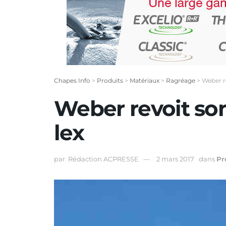
Chapes Info
>
Produits
>
Matériaux
>
Ragréage
>
Weber r
Weber revoit so
lex
par
Rédaction ACPRESSE
2 mars 2017
dans
Pr