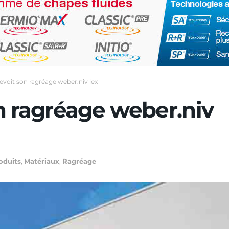
evoit son ragréage weber.niv lex
n ragréage weber.niv
oduits
,
Matériaux
,
Ragréage