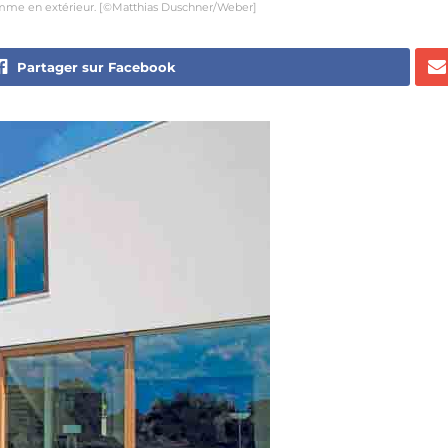
comme en extérieur. [©Matthias Duschner/Weber]
Partager sur Facebook