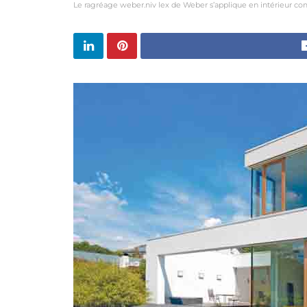
Le ragréage weber.niv lex de Weber s’applique en intérieur 