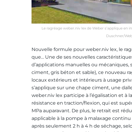
Le ragréage weber.niv lex de Weber s’applique en i
Duschner/Web
Nouvelle formule pour weber.niv lex, le ra
que… Une de ses nouvelles caractéristiques 
d’applications manuelles ou mécaniques, sel
ciment, gris béton et sable), ce nouveau ra
locaux extérieurs et intérieurs à usage priva
s’applique sur une chape ciment, une dall
weber.niv lex participe à l’égalisation et à 
résistance en traction/flexion, qui est su
MPa auparavant. De plus, le retrait est rédu
applicable à la pompe à malaxage continu et
après seulement 2 h à 4 h de séchage, sel