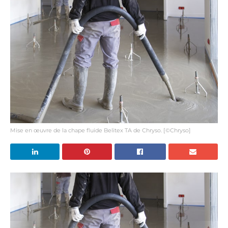
Mise en œuvre de la chape fluide Belitex TA de Chryso. [©Chryso]