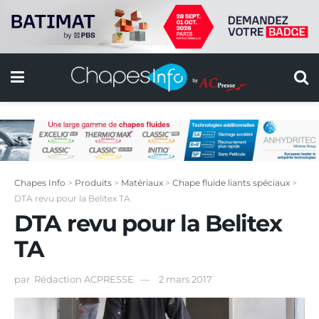
Chapes Info
>
Produits
>
Matériaux
>
Chape fluide liants spéciaux
>
DTA revu pour la Belitex TA
DTA revu pour la Belitex
TA
par
Rédaction ACPRESSE
2 mars 2017