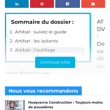
AT
Sommaire du dossier :
DV
Artibat : suivez le guide
:
Artibat : les isolants
De
Artibat : l’outillage
ux
dé
Continuer à lire
co
upes électriques
Nous vous
recommandons
Husqvarna Construction : Toujours moins
de poussières