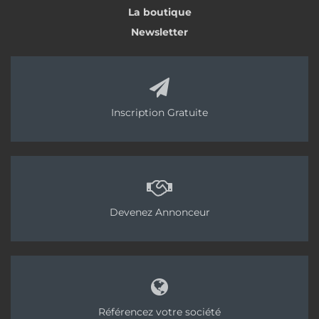
La boutique
Newsletter
Inscription Gratuite
La marque Diam Industries propose la PLD182.1,
une carotteuse portative à eau et à sec, allant
Devenez Annonceur
jusqu’à un diamètre de 182 mm. Elle bénéficie d’un
démarrage progressif, et d’une protection
thermique et électronique de surcharge. Et d’un
moteur puissant de 2 300 W, avec une longue
durée de charge. Ainsi que de trois vitesses à
Référencez votre société