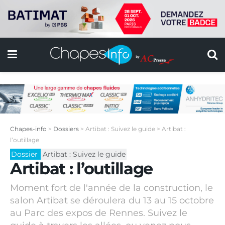
Chapes-info
>
Dossiers
>
Artibat : Suivez le guide
>
Artibat :
l’outillage
Dossier
Artibat : Suivez le guide
Artibat : l’outillage
Moment fort de l'année de la construction, le
salon Artibat se déroulera du 13 au 15 octobre
au Parc des expos de Rennes. Suivez le