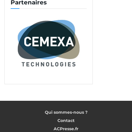
Partenaires
Trois modèles sont disponibles suivant le besoin
de l’utilisateur. Ce sont les seules scies sur table au
monde avec un système d’aspiration intégré. Elles
permettent une coupe à sec et sans poussière, et
donc de travailler en intérieur et en extérieur.
Grâce à ce système, l’utilisateur sécurise ses voies
respiratoires, garde son champ de vision dégagé et
travaille plus rapidement. De plus, les scies sont
simples à transporter et l’utilisateur n’aura plus de
nettoyage à effectuer en fin de chantier.
Hall 1A – Stand D18
Diam Industries : Carottage et
Qui sommes-nous ?
sciage
Contact
ACPresse.fr