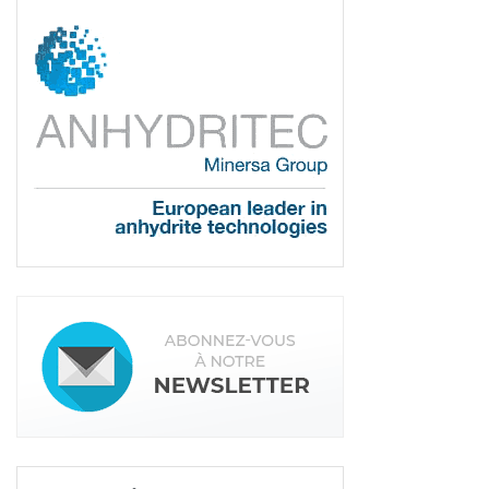
La E-Saw peut découper des pièces béton jusqu’à 30 cm de
profondeur. [©ADTV]
Conçue pour découper du béton armé et d’autres
matériaux de construction, la E-Saw permet d’offrir
sécurité et confort de travail, tout en étant
écologique. Electrique (220 V), elle peut découper
jusqu’à 30 cm de profondeur, n’émettant ni gaz ni
poussière lors de la découpe. Elle est idéale pour
les découpes intérieures comme extérieures.
Depuis la fin d’année 2019, ATDV a aussi repris une
nouvelle carte sur le marché, la gamme iQ. Les
scies sur table permettent de couper tous types
de carrelages, de la brique, des pierres du béton et
des pavés.