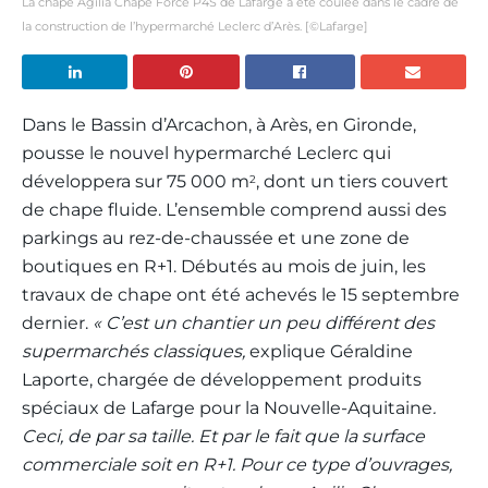
La chape Agilia Chape Force P4S de Lafarge a été coulée dans le cadre de
la construction de l’hypermarché Leclerc d’Arès. [©Lafarge]
Dans le Bassin d’Arcachon, à Arès, en Gironde,
pousse le nouvel hypermarché Leclerc qui
développera sur 75 000 m
, dont un tiers couvert
2
de chape fluide. L’ensemble comprend aussi des
parkings au rez-de-chaussée et une zone de
boutiques en R+1. Débutés au mois de juin, les
travaux de chape ont été achevés le 15 septembre
dernier.
« C’est un chantier un peu différent des
supermarchés classiques,
explique Géraldine
Laporte, chargée de développement produits
spéciaux de Lafarge pour la Nouvelle-Aquitaine
.
Ceci, de par sa taille. Et par le fait que la surface
commerciale soit en R+1. Pour ce type d’ouvrages,