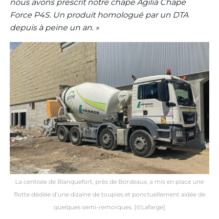
nous avons prescrit notre chape Agilia Chape
Force P4S. Un produit homologué par un DTA
depuis à peine un an. »
La centrale de Blanquefort, près de Bordeaux, a mis en place une
flotte dédiée d’une dizaine de toupies et ponctuellement aidée de
quelques semi-remorques. [©Lafarge]