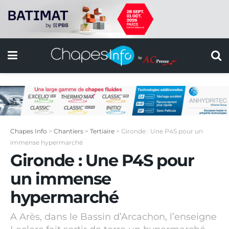
Chapes Info
>
Chantiers
>
Tertiaire
>
Gironde : Une P4S pour un
immense hypermarché
Gironde : Une P4S pour
un immense
hypermarché
A Arès, dans le Bassin d’Arcachon, l’enseigne