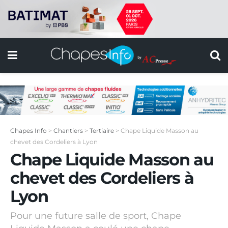
Chapes Info
>
Chantiers
>
Tertiaire
>
Chape Liquide Masson au
chevet des Cordeliers à Lyon
Chape Liquide Masson au
chevet des Cordeliers à
Lyon
Pour une future salle de sport, Chape