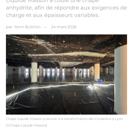
Liquide Masson a coulé une chape
anhydrite, afin de répondre aux exigences de
charge et aux épaisseurs variables.
par
Yann Butillon
24 mars 2026
Chape Liquide Masson a oeuvré à la transformation des Cordeliers à Lyon.
[©Chape Liquide Masson]