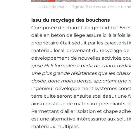
La dalle de chaux – liège de 15 cm est coulée sur un h
Issu du recyclage des bouchons
Composée de chaux Lafarge Tradibat 85 et de 
dalle en béton de liège assure ici à la fois l
propriétaire était séduit par les caractérist
matériau local, provenant du recyclage de 
développement de nouvelles activités pour
grise HL5 formulée à partir de chaux hydrau
une plus grande résistances que les chaux 
dosée, donc moins dense, apportant une m
ingénieur développement systèmes constr
terre cuite seront ensuite scellés sur une 
ainsi constitué de matériaux perspirants, 
Permettant d’allier isolation et chape adhé
est une alternative intéressante aux sol
matériaux multiples.