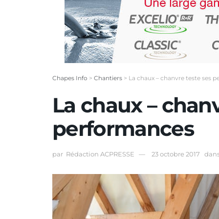
Chapes Info
>
Chantiers
>
La chaux – chanvre teste ses 
La chaux – chanv
performances
par
Rédaction ACPRESSE
23 octobre 2017
dan