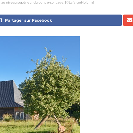
 au niveau supérieur du contre-solivage. [©LafargeHolcim]
Partager sur Facebook