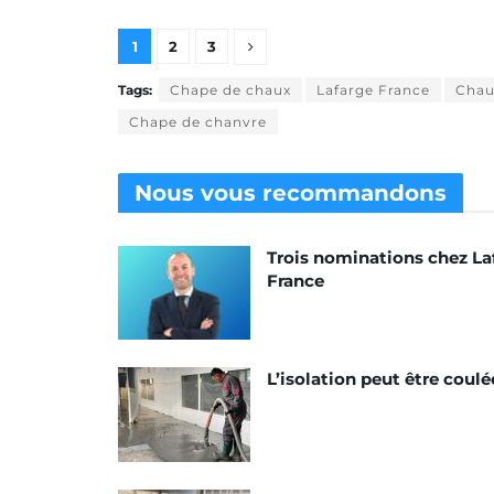
1
2
3
Tags:
Chape de chaux
Lafarge France
Chau
Chape de chanvre
Nous vous
recommandons
Trois nominations chez La
France
L’isolation peut être coulé