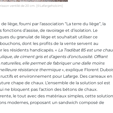
érisson ventilé de 20 cm. [©Lafargeholcim]
liège, fourni par l’association “La terre du liège”, la
es fonctions d’assise, de ravoirage et d’isolation. Le
iques du granulat de liège et souhaitait utiliser ce
bouchons, dont les profits de la vente servent au
 les résidents handicapés. «
La Tradibat 85 est une chau
lique, de ciment gris et d’agents d’onctuosité. Offrant
naturelles, elle permet de fabriquer une dalle moins
eilleure résistance thermique
», explique Florent Duboi
uctifs et environnement pour Lafarge. Des carreaux en
future chape de chaux. L’ensemble de la solution sol est
qui ne bloquent pas l’action des bétons de chaux.
rente, le tout avec des matériaux simples, cette solutio
utions modernes, proposant un sandwich composé de