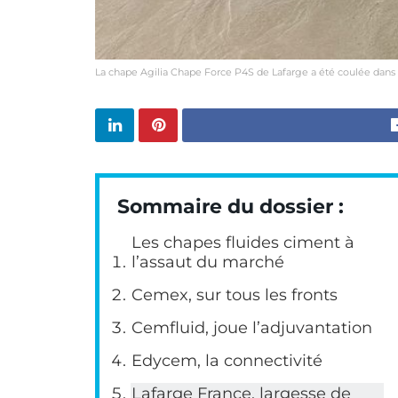
La chape Agilia Chape Force P4S de Lafarge a été coulée dans l
Sommaire du dossier :
Les chapes fluides ciment à
l’assaut du marché
Cemex, sur tous les fronts
Cemfluid, joue l’adjuvantation
Edycem, la connectivité
Lafarge France, largesse de