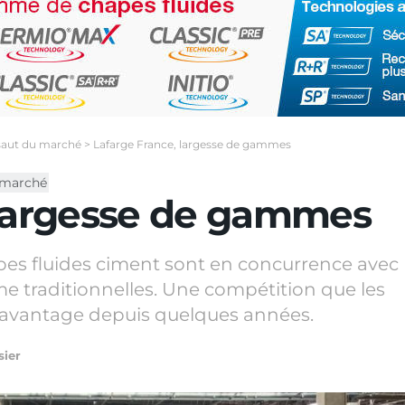
assaut du marché
>
Lafarge France, largesse de gammes
u marché
 largesse de gammes
pes fluides ciment sont en concurrence avec
e traditionnelles. Une compétition que les
 avantage depuis quelques années.
sier