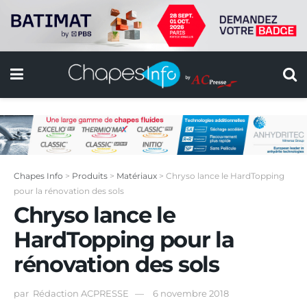
Chapes Info
>
Produits
>
Matériaux
>
Chryso lance le HardTopping
pour la rénovation des sols
Chryso lance le
HardTopping pour la
rénovation des sols
par
Rédaction ACPRESSE
6 novembre 2018