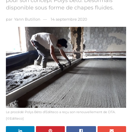
pour son concept Polys béto. Désormais
disponible sous forme de chapes fluides.
par
Yann Butillon
14 septembre 2020
Le procédé Polys Béto d’Edilteco a reçu son renouvellement de DTA.
[©Edilteco]