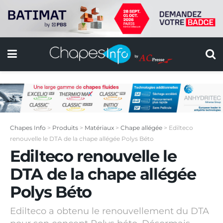
Chapes Info
>
Produits
>
Matériaux
>
Chape allégée
>
Edilteco
renouvelle le DTA de la chape allégée Polys Béto
Edilteco renouvelle le
DTA de la chape allégée
Polys Béto
Edilteco a obtenu le renouvellement du DTA